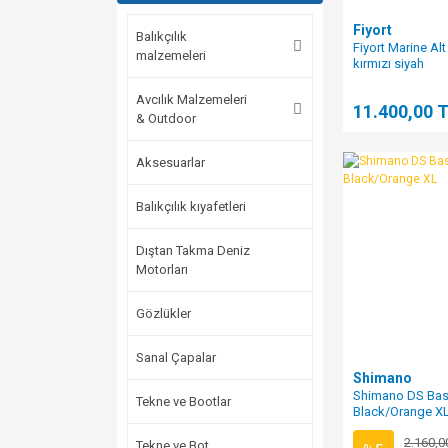
Fiyort
Balıkçılık
Fiyort Marine Al
malzemeleri
kırmızı siyah
Avcılık Malzemeleri
11.400,00 
& Outdoor
Aksesuarlar
Balıkçılık kıyafetleri
Dıştan Takma Deniz
Motorları
Gözlükler
Sanal Çapalar
Shimano
Shimano DS Bas
Tekne ve Bootlar
Black/Orange X
2.160,0
Tekne ve Bot