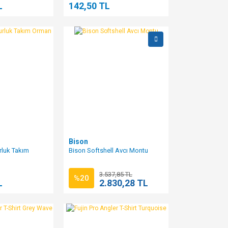
L
142,50 TL
Bison
luk Takım
Bison Softshell Avcı Montu
3.537,85 TL
%20
L
2.830,28 TL