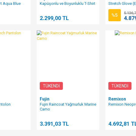
rt Aqua Blue
Kapüşonlu ve Boyunluklu T-Shirt
Stretch Glove (E
Blue Ocean
5.136,
%5
L
2.299,00 TL
4.87
TÜKENDİ
TÜKENDİ
Fujin
Remixon
ntolon
Fujin Raincoat Yağmurluk Marine
Remixon Neopr
Camo
L
3.391,03 TL
4.692,81 T