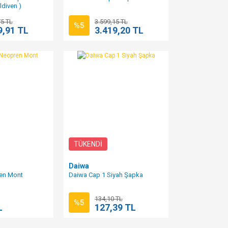
ldiven )
75 TL
3.599,15 TL
%5
9,91 TL
3.419,20 TL
TÜKENDİ
Daiwa
en Mont
Daiwa Cap 1 Siyah Şapka
134,10 TL
%5
L
127,39 TL