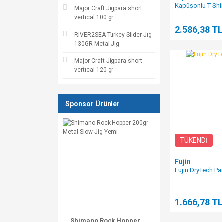
Kapüşonlu T-Shi
Major Craft Jigpara short
Fish
vertıcal 100 gr
2.586,38 T
RIVER2SEA Turkey Slıder Jıg
130GR Metal Jig
Major Craft Jigpara short
vertıcal 120 gr
Sponsor Ürünler
TÜKENDİ
Fujin
Fujin DryTech Pa
1.666,78 T
Shimano Rock Hopper ...