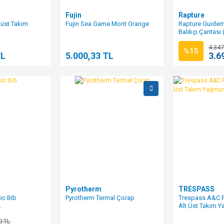
Fujin
Rapture
t üst Takım
Fujin Sea Game Mont Orange
Rapture Guidem
Balıkçı Çantası
4.347
%15
TL
5.000,33 TL
3.6
Pyrotherm
TRESPASS
ic Bib
Pyrotherm Termal Çorap
Trespass A&C 
L
Alt Üst Takım Y
0 TL