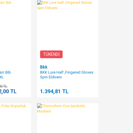
TÜKENDİ
Bkk
ic Bib
BKK Lure Half ,Fingered Gloves
XL
Spin Eldiveni
00 TL
2,00 TL
1.394,81 TL