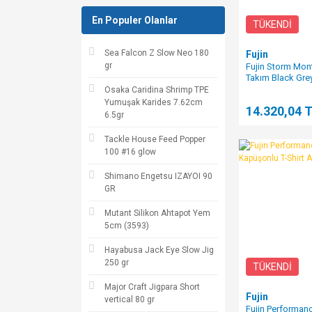
En Populer Olanlar
TÜKENDİ
Sea Falcon Z Slow Neo 180
Fujin
gr
Fujin Storm Mon
Takım Black Gre
Osaka Caridina Shrimp TPE
Yumuşak Karides 7.62cm
14.320,04 
6.5gr
Tackle House Feed Popper
100 #16 glow
Shimano Engetsu IZAYOI 90
GR
Mutant Silikon Ahtapot Yem
5cm (3593)
Hayabusa Jack Eye Slow Jig
250 gr
TÜKENDİ
Major Craft Jigpara Short
Fujin
vertical 80 gr
Fujin Performa