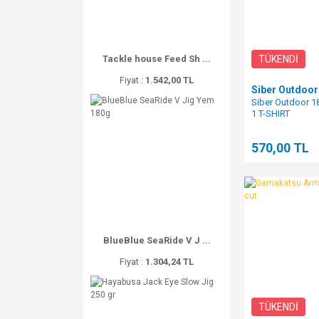
TÜKENDİ
Tackle house Feed Sh ...
Fiyat :
1.542,00 TL
Siber Outdoor
Siber Outdoor 
1 T-SHIRT
570,00 TL
BlueBlue SeaRide V J ...
Fiyat :
1.304,24 TL
TÜKENDİ