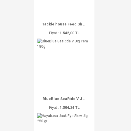
Tackle house Feed Sh ...
Fiyat :
1.542,00 TL
BlueBlue SeaRide V J ...
Fiyat :
1.304,24 TL