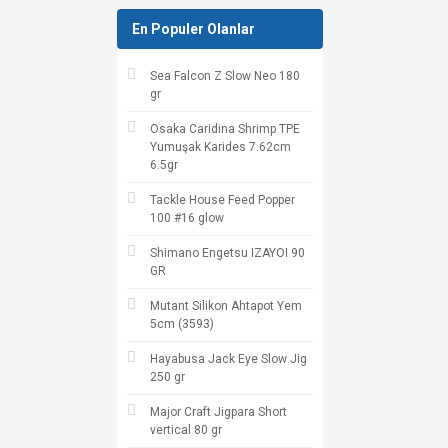
En Populer Olanlar
Sea Falcon Z Slow Neo 180
gr
Osaka Caridina Shrimp TPE
Yumuşak Karides 7.62cm
6.5gr
Tackle House Feed Popper
100 #16 glow
Shimano Engetsu IZAYOI 90
GR
Mutant Silikon Ahtapot Yem
5cm (3593)
Hayabusa Jack Eye Slow Jig
250 gr
Major Craft Jigpara Short
vertical 80 gr