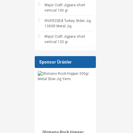
Major Craft Jigpara short
vertıcal 100 gr
RIVER2SEA Turkey Slıder Jıg
130GR Metal Jig
Major Craft Jigpara short
vertıcal 120 gr
Sponsor Ürünler
Shimano Rock Hopper ...