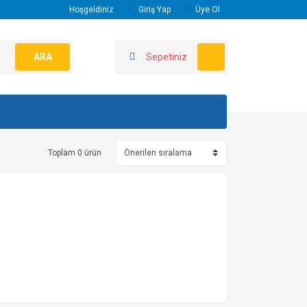
Hoşgeldiniz
Giriş Yap
Üye Ol
ARA
Sepetiniz
Toplam 0 ürün