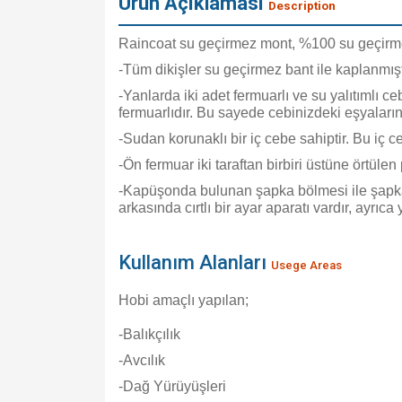
Ürün Açıklaması
Description
Raincoat su geçirmez mont, %100 su geçirmez
-Tüm dikişler su geçirmez bant ile kaplanmışt
-Yanlarda iki adet fermuarlı ve su yalıtımlı 
fermuarlıdır. Bu sayede cebinizdeki eşyaları
-Sudan korunaklı bir iç cebe sahiptir. Bu iç 
-Ön fermuar iki taraftan birbiri üstüne örtüle
-Kapüşonda bulunan şapka bölmesi ile şapka
arkasında cırtlı bir ayar aparatı vardır, ayrıc
Kullanım Alanları
Usege Areas
Hobi amaçlı yapılan;
-Balıkçılık
-Avcılık
-Dağ Yürüyüşleri