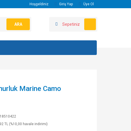
Hoşgeldiniz
Giriş Yap
Üye Ol
ARA
Sepetiniz
murluk Marine Camo
18510422
92 TL (%10,00 havale indirimi)