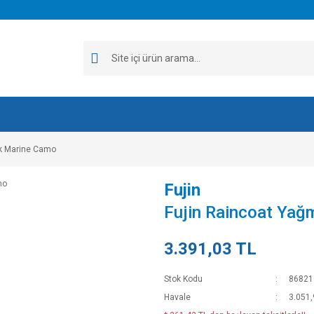
uk Marine Camo
Fujin
Fujin Raincoat Yağ
3.391,03 TL
Stok Kodu
86821
Havale
3.051,