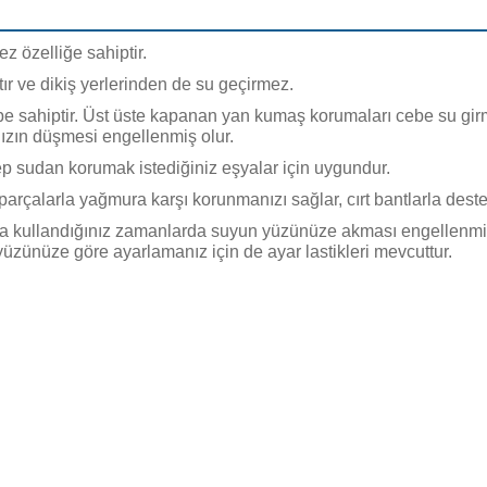
 özelliğe sahiptir.
ır ve dikiş yerlerinden de su geçirmez.
cebe sahiptir. Üst üste kapanan yan kumaş korumaları cebe su girme
nızın düşmesi engellenmiş olur.
cep sudan korumak istediğiniz eşyalar için uygundur.
n parçalarla yağmura karşı korunmanızı sağlar, cırt bantlarla deste
 kullandığınız zamanlarda suyun yüzünüze akması engellenmiş
a yüzünüze göre ayarlamanız için de ayar lastikleri mevcuttur.