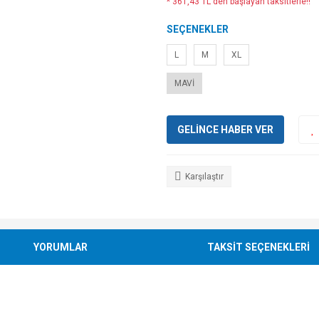
* 361,43 TL den başlayan taksitlerle!!
SEÇENEKLER
L
M
XL
MAVİ
GELİNCE HABER VER
Karşılaştır
YORUMLAR
TAKSİT SEÇENEKLERİ