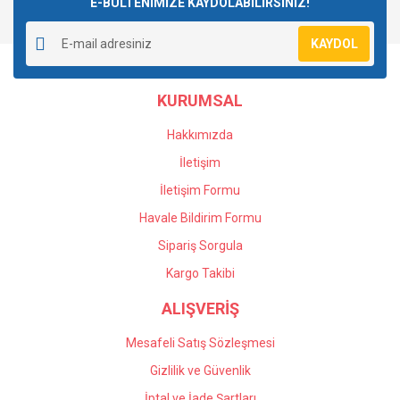
E-BÜLTENİMİZE KAYDOLABİLİRSİNİZ!
Yorum Yaz
Ürün resmi kalitesiz, bozuk veya görüntülenemiyor.
KAYDOL
Ürün açıklamasında eksik bilgiler bulunuyor.
Ürün bilgilerinde hatalar bulunuyor.
KURUMSAL
Ürün fiyatı diğer sitelerden daha pahalı.
Bu ürüne benzer farklı alternatifler olmalı.
Hakkımızda
İletişim
İletişim Formu
Havale Bildirim Formu
Gönder
Sipariş Sorgula
Kargo Takibi
ALIŞVERİŞ
Mesafeli Satış Sözleşmesi
Gizlilik ve Güvenlik
İptal ve İade Şartları