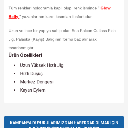
Tüm renkleri hologramla kaplı olup, renk isminde "
Glow
Belly
" yazanlarının karın kısımları fosforludur.
Uzun ve ince bir yapıya sahip olan Sea Falcon Cutlass Fish
Jig, Palaska (Kayış) Balığının formu baz alınarak
tasarlanmıştır.
Ürün Özellikleri
Uzun Yüksek Hızlı Jig
Hızlı Düşüş
Merkez Dengesi
Kayan Eylem
Bu ürünün fiyat bilgisi, resim, ürün açıklamalarında ve diğer
konularda yetersiz gördüğünüz noktaları öneri formunu
Bu ürüne ilk yorumu siz yapın!
kullanarak tarafımıza iletebilirsiniz.
Görüş ve önerileriniz için teşekkür ederiz.
KAMPANYA DUYURULARIMIZDAN HABERDAR OLMAK İÇİN