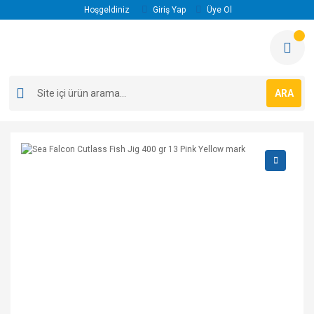
Hoşgeldiniz
Giriş Yap
Üye Ol
ARA