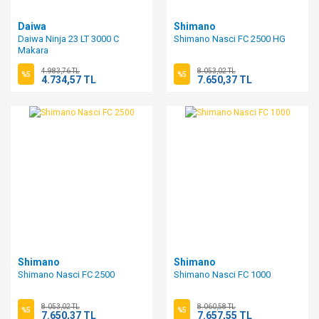
Daiwa
Shimano
Daiwa Ninja 23 LT 3000 C
Shimano Nasci FC 2500 HG
Makara
4.983,76 TL
8.053,02 TL
%5
%5
4.734,57 TL
7.650,37 TL
Shimano
Shimano
Shimano Nasci FC 2500
Shimano Nasci FC 1000
8.053,02 TL
8.060,58 TL
%5
%5
7.650,37 TL
7.657,55 TL