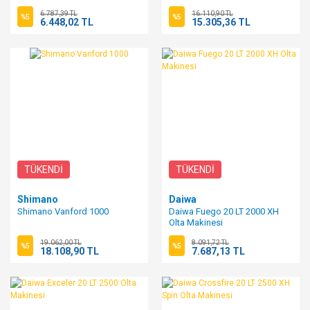
6.787,39 TL
16.110,90 TL
%5
%5
6.448,02 TL
15.305,36 TL
TÜKENDİ
TÜKENDİ
Shimano
Daiwa
Shimano Vanford 1000
Daiwa Fuego 20 LT 2000 XH
Olta Makinesi
19.062,00 TL
8.091,72 TL
%5
%5
18.108,90 TL
7.687,13 TL