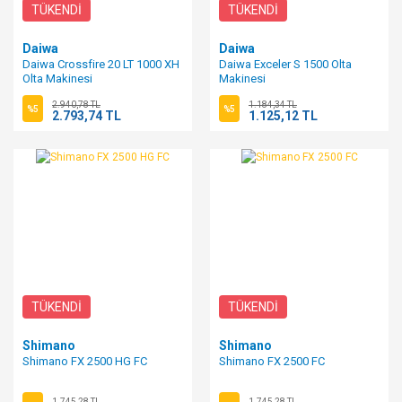
TÜKENDİ
TÜKENDİ
Daiwa
Daiwa
Daiwa Crossfire 20 LT 1000 XH
Daiwa Exceler S 1500 Olta
Olta Makinesi
Makinesi
2.940,78 TL
1.184,34 TL
%5
%5
2.793,74 TL
1.125,12 TL
TÜKENDİ
TÜKENDİ
Shimano
Shimano
Shimano FX 2500 HG FC
Shimano FX 2500 FC
1.745,28 TL
1.745,28 TL