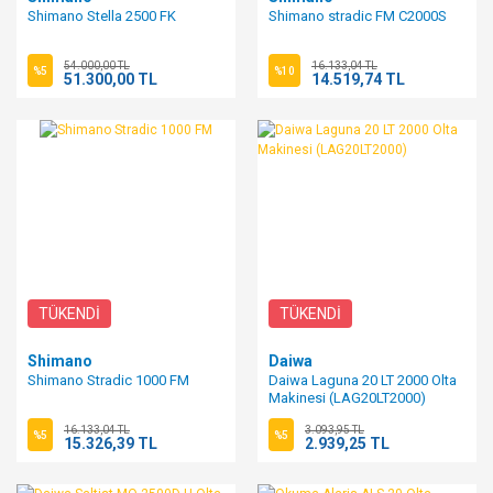
Shimano Stella 2500 FK
Shimano stradic FM C2000S
54.000,00 TL
16.133,04 TL
%5
%10
51.300,00 TL
14.519,74 TL
TÜKENDİ
TÜKENDİ
Shimano
Daiwa
Shimano Stradic 1000 FM
Daiwa Laguna 20 LT 2000 Olta
Makinesi (LAG20LT2000)
16.133,04 TL
3.093,95 TL
%5
%5
15.326,39 TL
2.939,25 TL