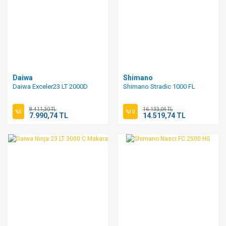
Daiwa
Shimano
Daiwa Exceler23 LT 2000D
Shimano Stradic 1000 FL
8.411,30 TL
16.133,04 TL
%5
%10
7.990,74 TL
14.519,74 TL