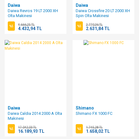
Daiwa
Daiwa
Daiwa Revros 19 LT 2000 XH
Daiwa Crossfire 20 LT 2000 XH
Olta Makinesi
Spin Olta Makinesi
4.666,25 TL
2.770,36 TL
%5
%5
4.432,94 TL
2.631,84 TL
Daiwa
Shimano
Daiwa Caldia 2014 2000 A Olta
Shimano FX 1000 FC
Makinesi
17.042,03 TL
1.745,28 TL
%5
%5
16.189,93 TL
1.658,02 TL