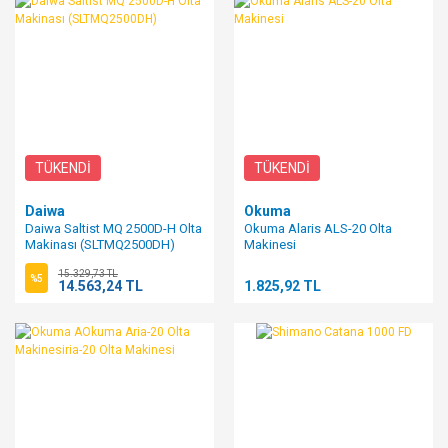
TÜKENDİ
TÜKENDİ
Daiwa
Okuma
Daiwa Saltist MQ 2500D-H Olta
Okuma Alaris ALS-20 Olta
Makinası (SLTMQ2500DH)
Makinesi
15.329,73 TL
%5
14.563,24 TL
1.825,92 TL