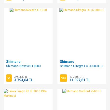
Shimano
Shimano
Shimano Nexave FI 1000
Shimano Ultegra FC C2000 HG
3.993,30 TL
12.330,90 TL
%5
%10
3.793,64 TL
11.097,81 TL