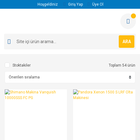
Hoşgeldiniz
Giriş Yap
Üye Ol
ARA
Stoktakiler
Toplam 54 ürün