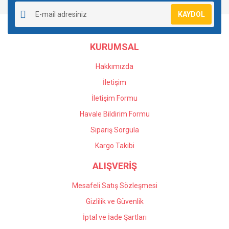
Ürün resmi kalitesiz, bozuk veya görüntülenemiyor.
KAYDOL
Ürün açıklamasında eksik bilgiler bulunuyor.
Ürün bilgilerinde hatalar bulunuyor.
KURUMSAL
Ürün fiyatı diğer sitelerden daha pahalı.
Bu ürüne benzer farklı alternatifler olmalı.
Hakkımızda
İletişim
İletişim Formu
Havale Bildirim Formu
Gönder
Sipariş Sorgula
Kargo Takibi
ALIŞVERİŞ
Mesafeli Satış Sözleşmesi
Gizlilik ve Güvenlik
İptal ve İade Şartları