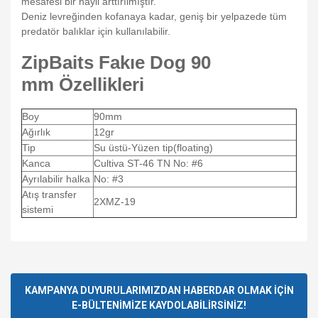
mesafesi bir hayli arttırılmıştır.
Deniz levreğinden kofanaya kadar, geniş bir yelpazede tüm
predatör balıklar için kullanılabilir.
ZipBaits Fakıe Dog 90
mm
Özellikleri
Boy
90mm
Ağırlık
12gr
Tip
Su üstü-Yüzen tip(floating)
Kanca
Cultiva ST-46 TN No: #6
Ayrılabilir halka
No: #3
Atış transfer
2XMZ-19
sistemi
Bu ürünün fiyat bilgisi, resim, ürün açıklamalarında ve diğer
konularda yetersiz gördüğünüz noktaları öneri formunu
Bu ürüne ilk yorumu siz yapın!
kullanarak tarafımıza iletebilirsiniz.
Görüş ve önerileriniz için teşekkür ederiz.
KAMPANYA DUYURULARIMIZDAN HABERDAR OLMAK İÇİN
E-BÜLTENİMİZE KAYDOLABİLİRSİNİZ!
Yorum Yaz