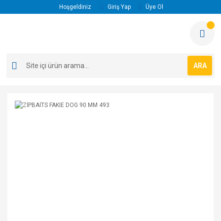
Hoşgeldiniz
Giriş Yap
Üye Ol
ARA