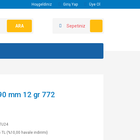
Hoşgeldiniz
Giriş Yap
Üye Ol
ARA
Sepetiniz
 90 mm 12 gr 772
TU24
 TL (%10,00 havale indirimi)