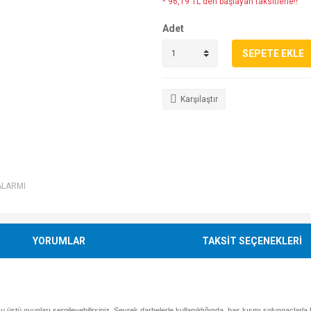
* 96,19 TL den başlayan taksitlerle!!
Adet
SEPETE EKLE
Karşılaştır
ALARMI
YORUMLAR
TAKSİT SEÇENEKLERİ
su üstü oyunları sergileyebilirsiniz. Seyrek darbelerle kullanıldığında, baş kısmı solungaçla