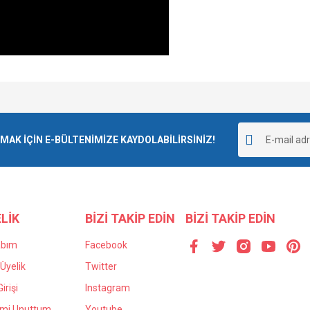
e diğer konularda yetersiz gördüğünüz noktaları öneri formunu kullanarak tarafımı
Bu ürüne ilk yorumu siz yapın!
r.
K İÇİN E-BÜLTENİMİZE KAYDOLABİLİRSİNİZ!
Yorum Yaz
LİK
BİZİ TAKİP EDİN
BİZİ TAKİP EDİN
abım
Facebook
Üyelik
Twitter
irişi
Instagram
Gönder
emi Unuttum
Youtube