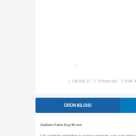
TAVSİYE ET
YORUM YAZ
FİYAT 
ÜRÜN BİLGİSİ
ZipBaits Fakıe Dog 90 mm
Çok yönlülüğü geliştirilmiş bu maket sayesinde, tuzlu suda farklı 