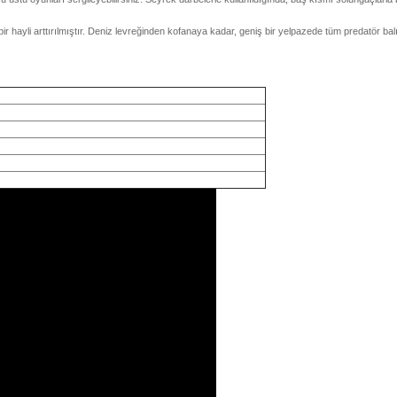
r hayli arttırılmıştır. Deniz levreğinden kofanaya kadar, geniş bir yelpazede tüm predatör balıkla