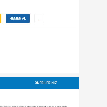
HEMEN AL
ÖNERİLERİNİZ
rla beraber sudan çıkarak sıçrama hareketi yapar. Seri kamış