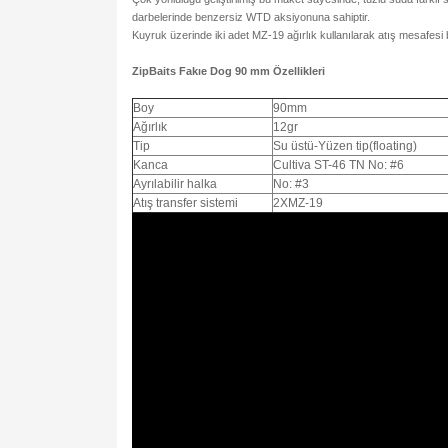
darbelerinde benzersiz WTD aksiyonuna sahiptir.
Kuyruk üzerinde iki adet MZ-19 ağırlık kullanılarak atış mesafesi bi
ZipBaits Fakıe Dog 90 mm
Özellikleri
Boy
90mm
Ağırlık
12gr
Tip
Su üstü-Yüzen tip(floating)
Kanca
Cultiva ST-46 TN No: #6
Ayrılabilir halka
No: #3
Atış transfer sistemi
2XMZ-19