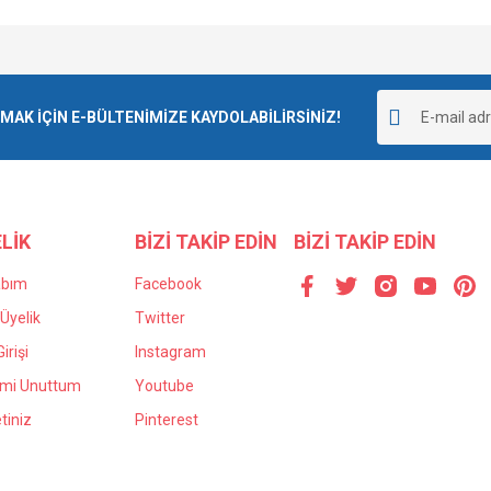
e diğer konularda yetersiz gördüğünüz noktaları öneri formunu kullanarak tarafımı
Bu ürüne ilk yorumu siz yapın!
r.
K İÇİN E-BÜLTENİMİZE KAYDOLABİLİRSİNİZ!
Yorum Yaz
LİK
BİZİ TAKİP EDİN
BİZİ TAKİP EDİN
abım
Facebook
Üyelik
Twitter
irişi
Instagram
Gönder
emi Unuttum
Youtube
tiniz
Pinterest