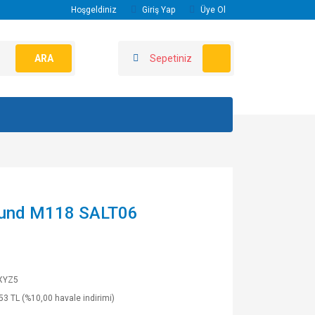
Hoşgeldiniz
Giriş Yap
Üye Ol
ARA
Sepetiniz
ound M118 SALT06
XYZ5
53 TL (%10,00 havale indirimi)