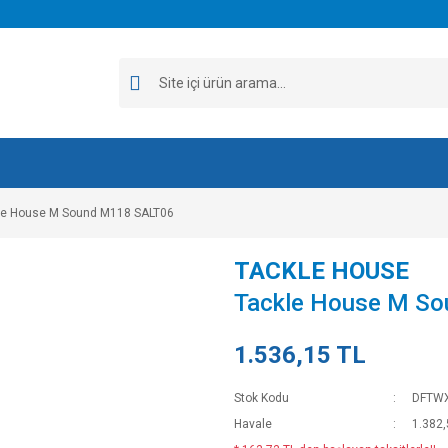
le House M Sound M118 SALT06
TACKLE HOUSE
Tackle House M S
1.536,15 TL
Stok Kodu
DFTW
Havale
1.382,