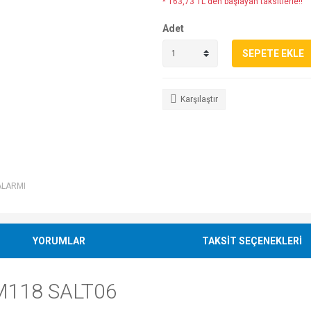
* 163,73 TL den başlayan taksitlerle!!
Adet
SEPETE EKLE
Karşılaştır
ALARMI
YORUMLAR
TAKSİT SEÇENEKLERİ
 M118 SALT06