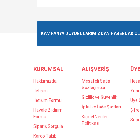
Bu ürünün fiyat bilgisi, resim, ürün açıklamalarında v
Görüş ve önerileriniz için teşekkür ederiz.
Ürün resmi kalitesiz, bozuk veya görüntülenemiyo
KAMPANYA DUYURULARIMIZDAN HABERDAR OLMA
Ürün açıklamasında eksik bilgiler bulunuyor.
Ürün bilgilerinde hatalar bulunuyor.
Ürün fiyatı diğer sitelerden daha pahalı.
Bu ürüne benzer farklı alternatifler olmalı.
KURUMSAL
ALIŞVERİŞ
ÜYE
Hakkımızda
Mesafeli Satış
Hes
Sözleşmesi
İletişim
Yeni 
Gizlilik ve Güvenlik
İletişim Formu
Üye G
İptal ve İade Şartları
Havale Bildirim
Şifr
Formu
Kişisel Veriler
Sepe
Politikası
Sipariş Sorgula
Kargo Takibi