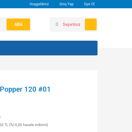
Hoşgeldiniz
Giriş Yap
Üye Ol
ARA
Sepetiniz
 Popper 120 #01
0
50 TL (%10,00 havale indirimi)