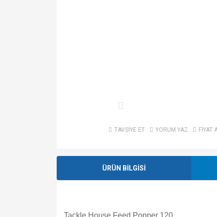
TAVSİYE ET
YORUM YAZ
FİYAT 
ÜRÜN BİLGİSİ
Tackle House Feed Popper 120