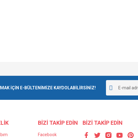
e diğer konularda yetersiz gördüğünüz noktaları öneri formunu kullanarak tarafımı
Bu ürüne ilk yorumu siz yapın!
r.
K İÇİN E-BÜLTENİMİZE KAYDOLABİLİRSİNİZ!
Yorum Yaz
LİK
BİZİ TAKİP EDİN
BİZİ TAKİP EDİN
abım
Facebook