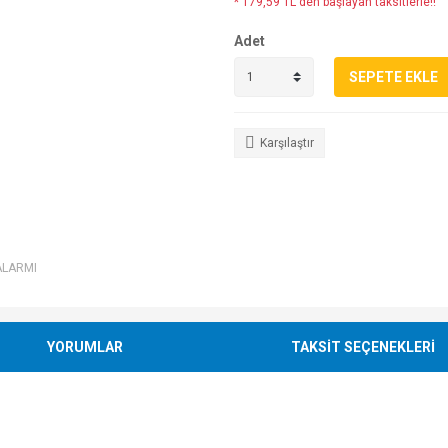
* 179,59 TL den başlayan taksitlerle!!
Adet
SEPETE EKLE
Karşılaştır
ALARMI
YORUMLAR
TAKSİT SEÇENEKLERİ