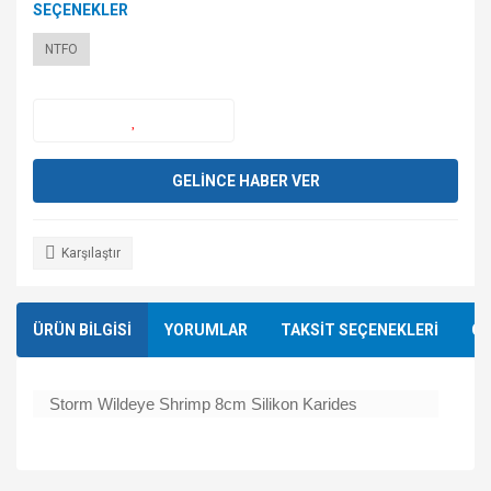
SEÇENEKLER
NTFO
GELİNCE HABER VER
Karşılaştır
ÜRÜN BİLGİSİ
YORUMLAR
TAKSİT SEÇENEKLERİ
ÖN
Storm Wildeye Shrimp 8cm Silikon Karides
Bu ürünün fiyat bilgisi, resim, ürün açıklamalarında ve diğer