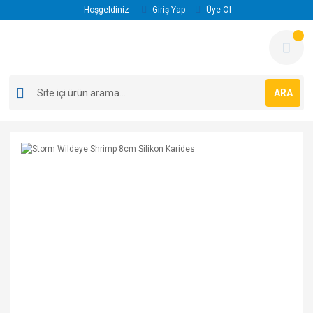
Hoşgeldiniz
Giriş Yap
Üye Ol
ARA