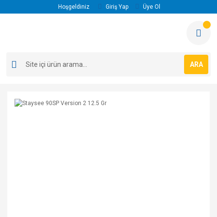
Hoşgeldiniz
Giriş Yap
Üye Ol
ARA