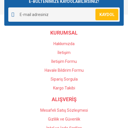
E-BÜLTENİMİZE KAYDOLABİLİRSİNİZ!
Yorum Yaz
Ürün resmi kalitesiz, bozuk veya görüntülenemiyor.
KAYDOL
Ürün açıklamasında eksik bilgiler bulunuyor.
Ürün bilgilerinde hatalar bulunuyor.
KURUMSAL
Ürün fiyatı diğer sitelerden daha pahalı.
Bu ürüne benzer farklı alternatifler olmalı.
Hakkımızda
İletişim
İletişim Formu
Havale Bildirim Formu
Gönder
Sipariş Sorgula
Kargo Takibi
ALIŞVERİŞ
Mesafeli Satış Sözleşmesi
Gizlilik ve Güvenlik