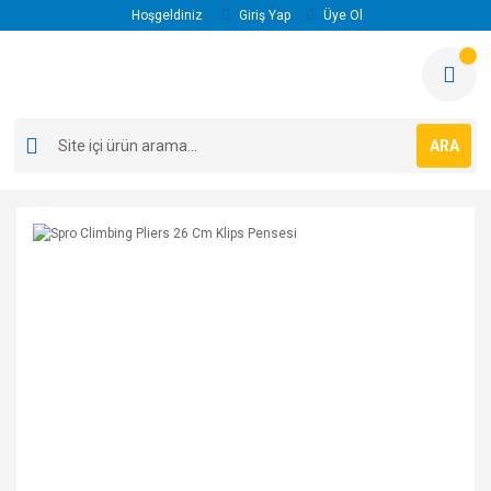
Hoşgeldiniz
Giriş Yap
Üye Ol
ARA