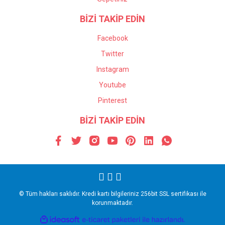
BİZİ TAKİP EDİN
Facebook
Twitter
Instagram
Youtube
Pinterest
BİZİ TAKİP EDİN
© Tüm hakları saklıdır. Kredi kartı bilgileriniz 256bit SSL sertifikası ile
korunmaktadır.
ile
ideasoft
e-