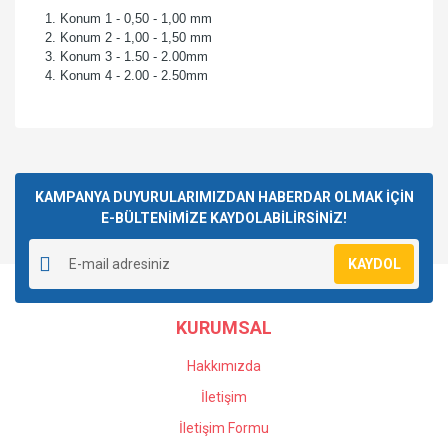
Konum 1 - 0,50 - 1,00 mm
Konum 2 - 1,00 - 1,50 mm
Konum 3 - 1.50 - 2.00mm
Konum 4 - 2.00 - 2.50mm
Bu ürünün fiyat bilgisi, resim, ürün açıklamalarında ve diğer
konularda yetersiz gördüğünüz noktaları öneri formunu
Bu ürüne ilk yorumu siz yapın!
kullanarak tarafımıza iletebilirsiniz.
Görüş ve önerileriniz için teşekkür ederiz.
KAMPANYA DUYURULARIMIZDAN HABERDAR OLMAK İÇİN
E-BÜLTENİMİZE KAYDOLABİLİRSİNİZ!
Yorum Yaz
Ürün resmi kalitesiz, bozuk veya görüntülenemiyor.
KAYDOL
Ürün açıklamasında eksik bilgiler bulunuyor.
Ürün bilgilerinde hatalar bulunuyor.
KURUMSAL
Ürün fiyatı diğer sitelerden daha pahalı.
Bu ürüne benzer farklı alternatifler olmalı.
Hakkımızda
İletişim
İletişim Formu