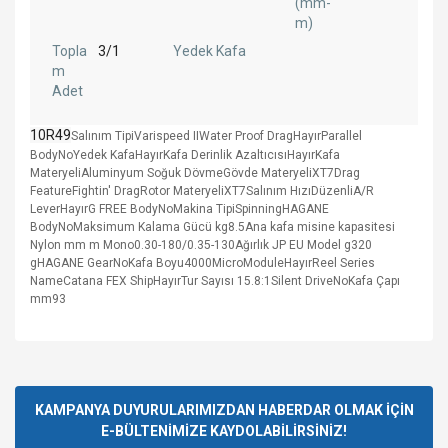
(mm-
m)
Topla
3/1
Yedek Kafa
m
Adet
10R49
Salınım TipiVarispeed IIWater Proof DragHayırParallel
BodyNoYedek KafaHayırKafa Derinlik AzaltıcısıHayırKafa
MateryeliAluminyum Soğuk DövmeGövde MateryeliXT7Drag
FeatureFightin' DragRotor MateryeliXT7Salınım HızıDüzenliA/R
LeverHayırG FREE BodyNoMakina TipiSpinningHAGANE
BodyNoMaksimum Kalama Gücü kg8.5Ana kafa misine kapasitesi
Nylon mm m Mono0.30-180/0.35-130Ağırlık JP EU Model g320
gHAGANE GearNoKafa Boyu4000MicroModuleHayırReel Series
NameCatana FEX ShipHayırTur Sayısı 15.8:1Silent DriveNoKafa Çapı
mm93
Bu ürünün fiyat bilgisi, resim, ürün açıklamalarında ve diğer
konularda yetersiz gördüğünüz noktaları öneri formunu
Bu ürüne ilk yorumu siz yapın!
kullanarak tarafımıza iletebilirsiniz.
Görüş ve önerileriniz için teşekkür ederiz.
KAMPANYA DUYURULARIMIZDAN HABERDAR OLMAK İÇİN
E-BÜLTENİMİZE KAYDOLABİLİRSİNİZ!
Yorum Yaz