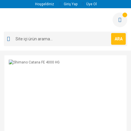
Hoşgeldiniz
Giriş Yap
Üye Ol
ARA