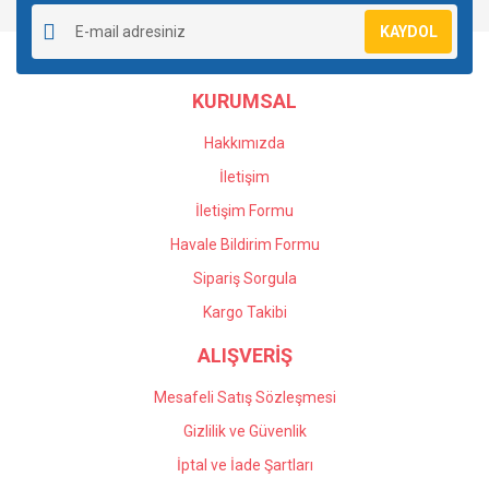
Ürün resmi kalitesiz, bozuk veya görüntülenemiyor.
KAYDOL
Ürün açıklamasında eksik bilgiler bulunuyor.
Ürün bilgilerinde hatalar bulunuyor.
KURUMSAL
Ürün fiyatı diğer sitelerden daha pahalı.
Bu ürüne benzer farklı alternatifler olmalı.
Hakkımızda
İletişim
İletişim Formu
Havale Bildirim Formu
Gönder
Sipariş Sorgula
Kargo Takibi
ALIŞVERİŞ
Mesafeli Satış Sözleşmesi
Gizlilik ve Güvenlik
İptal ve İade Şartları