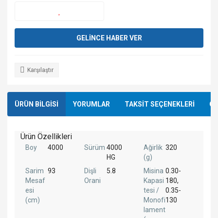
GELİNCE HABER VER
Karşılaştır
ÜRÜN BİLGİSİ
YORUMLAR
TAKSİT SEÇENEKLERİ
ÖN
Ürün Özellikleri
Boy
4000
Sürüm
4000
Ağirlik
320
HG
(g)
Sarim
93
Dişli
5.8
Misina
0.30-
Mesaf
Orani
Kapasi
180,
esi
tesi /
0.35-
(cm)
Monofi
130
lament