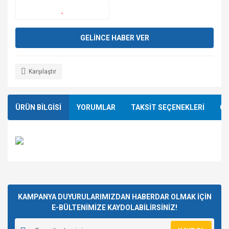
GELİNCE HABER VER
Karşılaştır
ÜRÜN BİLGİSİ
YORUMLAR
TAKSİT SEÇENEKLERİ
ÖN
Bu ürünün fiyat bilgisi, resim, ürün açıklamalarında ve diğer
konularda yetersiz gördüğünüz noktaları öneri formunu
Bu ürüne ilk yorumu siz yapın!
kullanarak tarafımıza iletebilirsiniz.
Görüş ve önerileriniz için teşekkür ederiz.
KAMPANYA DUYURULARIMIZDAN HABERDAR OLMAK İÇİN
E-BÜLTENİMİZE KAYDOLABİLİRSİNİZ!
Yorum Yaz
Ürün resmi kalitesiz, bozuk veya görüntülenemiyor.