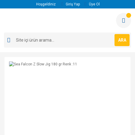
Hoşgeldiniz
Giriş Yap
Üye Ol
ARA