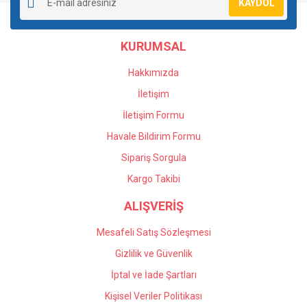
KAYDOL
Ürün açıklamasında eksik bilgiler bulunuyor.
Ürün bilgilerinde hatalar bulunuyor.
KURUMSAL
Ürün fiyatı diğer sitelerden daha pahalı.
Bu ürüne benzer farklı alternatifler olmalı.
Hakkımızda
İletişim
İletişim Formu
Havale Bildirim Formu
Gönder
Sipariş Sorgula
Kargo Takibi
ALIŞVERİŞ
Mesafeli Satış Sözleşmesi
Gizlilik ve Güvenlik
İptal ve İade Şartları
Kişisel Veriler Politikası