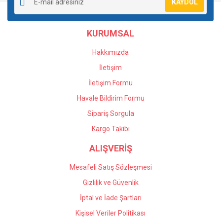
KAYDOL
Ürün açıklamasında eksik bilgiler bulunuyor.
Ürün bilgilerinde hatalar bulunuyor.
KURUMSAL
Ürün fiyatı diğer sitelerden daha pahalı.
Bu ürüne benzer farklı alternatifler olmalı.
Hakkımızda
İletişim
İletişim Formu
Havale Bildirim Formu
Gönder
Sipariş Sorgula
Kargo Takibi
ALIŞVERİŞ
Mesafeli Satış Sözleşmesi
Gizlilik ve Güvenlik
İptal ve İade Şartları
Kişisel Veriler Politikası