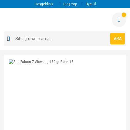
Hoşgeldiniz
Giriş Yap
Üye Ol
ARA