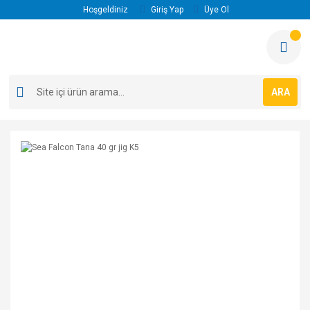
Hoşgeldiniz
Giriş Yap
Üye Ol
ARA