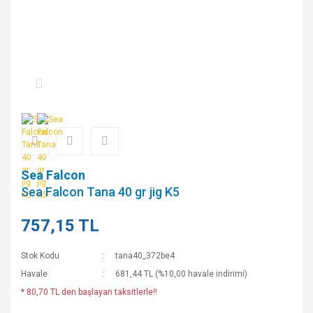
Sea Falcon
Sea Falcon Tana 40 gr jig K5
757,15 TL
Stok Kodu
tana40_372be4
Havale
681,44 TL (%10,00 havale indirimi)
* 80,70 TL den başlayan taksitlerle!!