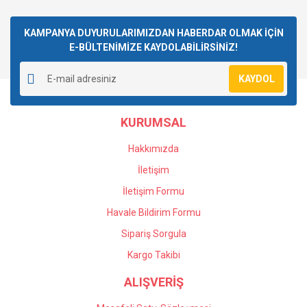
Görüş ve önerileriniz için teşekkür ederiz.
Yorum Yaz
KAMPANYA DUYURULARIMIZDAN HABERDAR OLMAK İÇİN
Ürün resmi kalitesiz, bozuk veya görüntülenemiyor.
E-BÜLTENİMİZE KAYDOLABİLİRSİNİZ!
Ürün açıklamasında eksik bilgiler bulunuyor.
KAYDOL
Ürün bilgilerinde hatalar bulunuyor.
Ürün fiyatı diğer sitelerden daha pahalı.
Bu ürüne benzer farklı alternatifler olmalı.
KURUMSAL
Hakkımızda
İletişim
İletişim Formu
Gönder
Havale Bildirim Formu
Sipariş Sorgula
Kargo Takibi
ALIŞVERİŞ