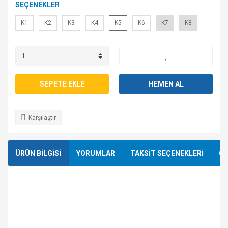
SEÇENEKLER
K1
K2
K3
K4
K5
K6
K7
K8
SEPETE EKLE
HEMEN AL
Karşılaştır
ÜRÜN BİLGİSİ
YORUMLAR
TAKSİT SEÇENEKLERİ
ÖN
AIYAAIYA JIG 30G 40G
Bu 30g ve 40g boyutları atma, sarsılma, düşme için