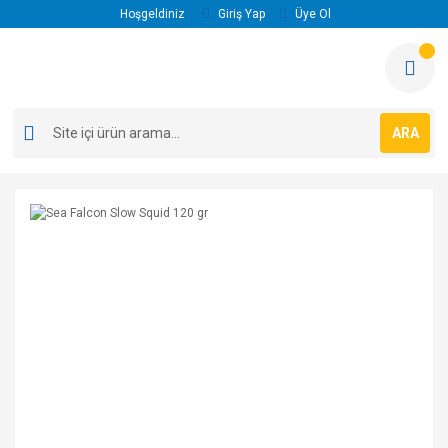
Hoşgeldiniz
Giriş Yap
Üye Ol
ARA