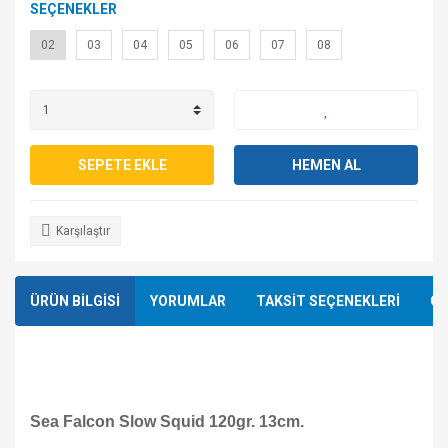
SEÇENEKLER
02
03
04
05
06
07
08
SEPETE EKLE
HEMEN AL
Karşılaştır
ÜRÜN BİLGİSİ
YORUMLAR
TAKSİT SEÇENEKLERİ
ÖN
Sea Falcon Slow Squid 120gr. 13cm.