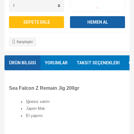
SEPETE EKLE
HEMEN AL
Karşılaştır
ÜRÜN BİLGİSİ
YORUMLAR
TAKSİT SEÇENEKLERİ
ÖN
Sea Falcon Z Remain Jig 200gr
İğnesiz satılır
Japon Malı
El yapımı