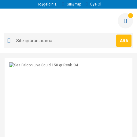
Hoşgeldiniz
Giriş Yap
Üye Ol
ARA