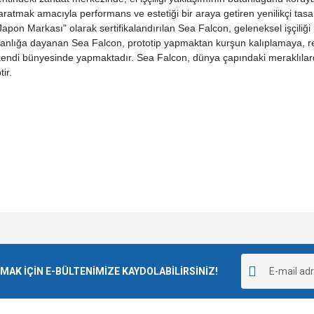
aratmak amacıyla performans ve estetiği bir araya getiren yenilikçi tasar
Japon Markası" olarak sertifikalandırılan Sea Falcon, geleneksel işçil
zmanlığa dayanan Sea Falcon, prototip yapmaktan kurşun kalıplamaya, 
 kendi bünyesinde yapmaktadır. Sea Falcon, dünya çapındaki meraklıla
ir.
e diğer konularda yetersiz gördüğünüz noktaları öneri formunu kullanarak tarafımı
Bu ürüne ilk yorumu siz yapın!
r.
K İÇİN E-BÜLTENİMİZE KAYDOLABİLİRSİNİZ!
Yorum Yaz