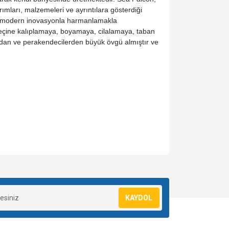
ımları, malzemeleri ve ayrıntılara gösterdiği
iği modern inovasyonla harmanlamakla
reçine kalıplamaya, boyamaya, cilalamaya, taban
rdan ve perakendecilerden büyük övgü almıştır ve
za iletebilirsiniz.
KAYDOL