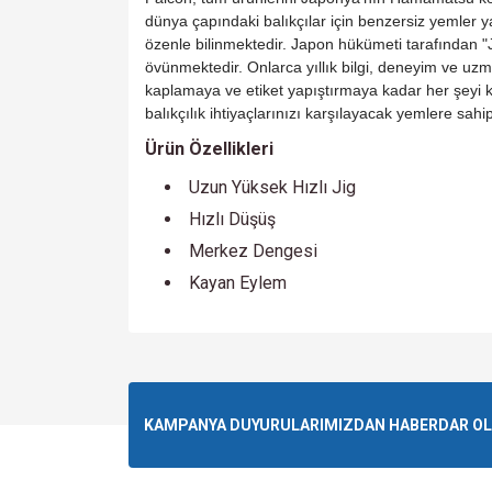
dünya çapındaki balıkçılar için benzersiz yemler y
özenle bilinmektedir. Japon hükümeti tarafından "
övünmektedir. Onlarca yıllık bilgi, deneyim ve u
kaplamaya ve etiket yapıştırmaya kadar her şeyi
balıkçılık ihtiyaçlarınızı karşılayacak yemlere sahipt
Ürün Özellikleri
Uzun Yüksek Hızlı Jig
Hızlı Düşüş
Merkez Dengesi
Kayan Eylem
Bu ürünün fiyat bilgisi, resim, ürün açıklamalarında v
Görüş ve önerileriniz için teşekkür ederiz.
Ürün resmi kalitesiz, bozuk veya görüntülenemiyo
KAMPANYA DUYURULARIMIZDAN HABERDAR OLMA
Ürün açıklamasında eksik bilgiler bulunuyor.
Ürün bilgilerinde hatalar bulunuyor.