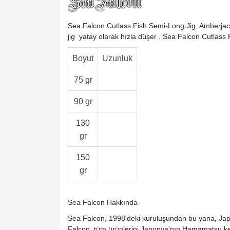
Sea Falcon Cutlass Fish Semi-Long Jig, Amberja
jig
yatay
olarak hızla
düşer
. Sea Falcon Cutlass F
Boyut
Uzunluk
75 gr
90 gr
130
gr
150
gr
Sea Falcon Hakkında-
Sea Falcon, 1998'deki kuruluşundan bu yana, Japon i
Falcon, tüm ürünlerini Japonya'nın Hamamatsu ken