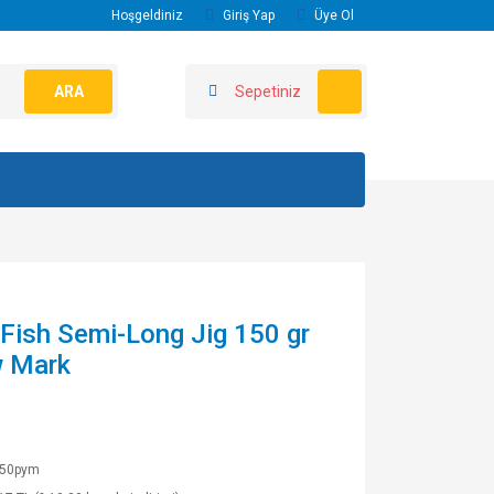
Hoşgeldiniz
Giriş Yap
Üye Ol
ARA
Sepetiniz
Fish Semi-Long Jig 150 gr
w Mark
50pym