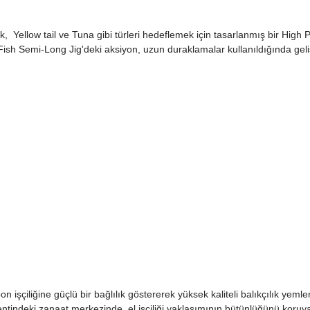
ck,
Yellow
tail
ve Tuna
gibi türleri hedeflemek için tasarlanmış bir High P
ish Semi-Long Jig'deki aksiyon, uzun duraklamalar kullanıldığında geliş
şçiliğine güçlü bir bağlılık göstererek yüksek kaliteli balıkçılık yemler
tindeki zanaat merkezinde, el işçiliği yaklaşımının bütünlüğünü koruy