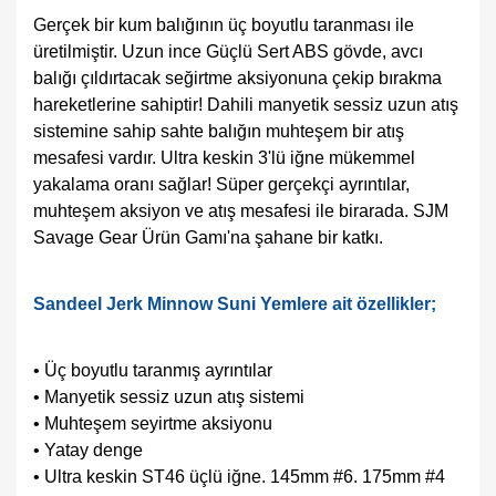
Gerçek bir kum balığının üç boyutlu taranması ile
üretilmiştir. Uzun ince Güçlü Sert ABS gövde, avcı
balığı çıldırtacak seğirtme aksiyonuna çekip bırakma
hareketlerine sahiptir! Dahili manyetik sessiz uzun atış
sistemine sahip sahte balığın muhteşem bir atış
mesafesi vardır. Ultra keskin 3'lü iğne mükemmel
yakalama oranı sağlar! Süper gerçekçi ayrıntılar,
muhteşem aksiyon ve atış mesafesi ile birarada. SJM
Savage Gear Ürün Gamı'na şahane bir katkı.
Sandeel Jerk Minnow Suni Yemlere ait özellikler;
• Üç boyutlu taranmış ayrıntılar
• Manyetik sessiz uzun atış sistemi
• Muhteşem seyirtme aksiyonu
• Yatay denge
• Ultra keskin ST46 üçlü iğne. 145mm #6. 175mm #4