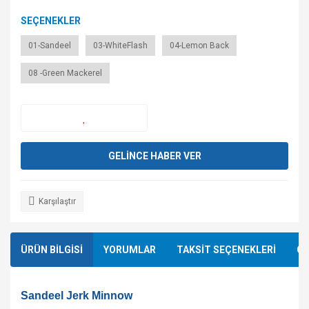
SEÇENEKLER
01-Sandeel
03-WhiteFlash
04-Lemon Back
08 -Green Mackerel
GELİNCE HABER VER
Karşılaştır
ÜRÜN BİLGİSİ
YORUMLAR
TAKSİT SEÇENEKLERİ
ÖN
Sandeel Jerk Minnow