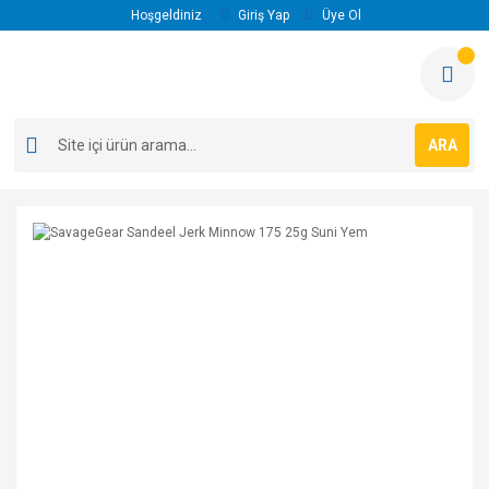
Hoşgeldiniz
Giriş Yap
Üye Ol
ARA