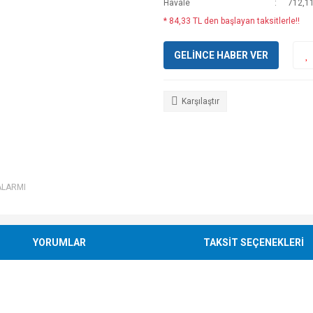
Havale
712,11
* 84,33 TL den başlayan taksitlerle!!
GELİNCE HABER VER
Karşılaştır
ALARMI
YORUMLAR
TAKSİT SEÇENEKLERİ