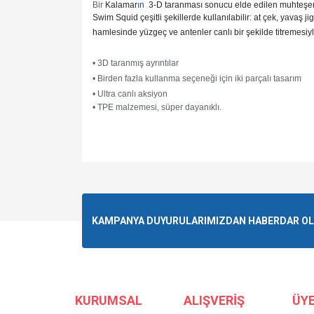
Bir
Kalamar
ın
3-D taranması sonucu elde edilen muhteşem d
Swim Squid çeşitli şekillerde kullanılabilir: at çek, yavaş 
hamlesinde yüzgeç ve antenler canlı bir şekilde titremesi
• 3D taranmış ayrıntılar
• Birden fazla kullanma seçeneği için iki parçalı tasarım
• Ultra canlı aksiyon
• TPE malzemesi, süper dayanıklı.
Bu ürünün fiyat bilgisi, resim, ürün açıklamalarında v
Görüş ve önerileriniz için teşekkür ederiz.
Ürün resmi kalitesiz, bozuk veya görüntülenemiyo
KAMPANYA DUYURULARIMIZDAN HABERDAR OLMA
Ürün açıklamasında eksik bilgiler bulunuyor.
Ürün bilgilerinde hatalar bulunuyor.
Ürün fiyatı diğer sitelerden daha pahalı.
Bu ürüne benzer farklı alternatifler olmalı.
KURUMSAL
ALIŞVERİŞ
ÜYE