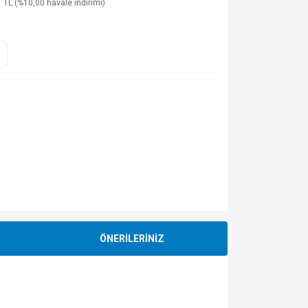
 TL (%10,00 havale indirimi)
ÖNERİLERİNİZ