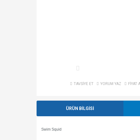
TAVSİYE ET
YORUM YAZ
FİYAT 
ÜRÜN BİLGİSİ
Swim Squid