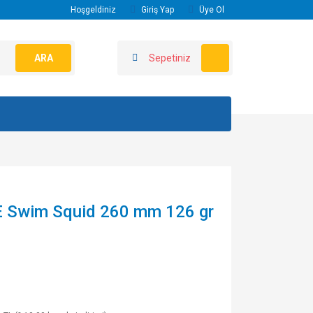
Hoşgeldiniz
Giriş Yap
Üye Ol
ARA
Sepetiniz
E Swim Squid 260 mm 126 gr