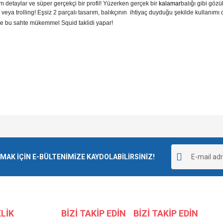
etaylar ve süper gerçekçi bir profil! Yüzerken gerçek bir
kalamar
balığı gibi gözü
jig veya trolling! Eşsiz 2 parçalı tasarım, balıkçının ihtiyaç duyduğu şekilde kullan
yle bu sahte mükemmel Squid taklidi yapar!
e diğer konularda yetersiz gördüğünüz noktaları öneri formunu kullanarak tarafımı
Bu ürüne ilk yorumu siz yapın!
r.
K İÇİN E-BÜLTENİMİZE KAYDOLABİLİRSİNİZ!
Yorum Yaz
LİK
BİZİ TAKİP EDİN
BİZİ TAKİP EDİN