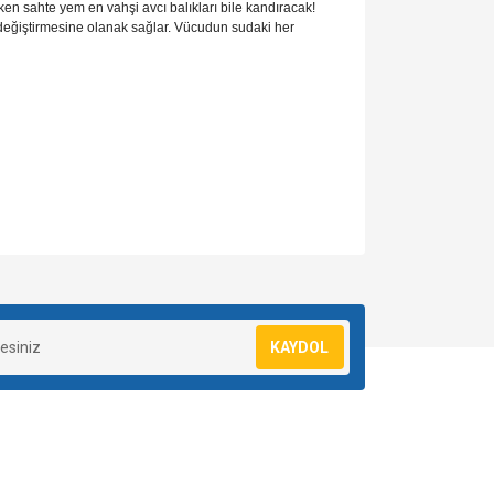
ken sahte yem en vahşi avcı balıkları bile kandıracak!
ımı değiştirmesine olanak sağlar. Vücudun sudaki her
za iletebilirsiniz.
KAYDOL