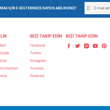
r.
K İÇİN E-BÜLTENİMİZE KAYDOLABİLİRSİNİZ!
Yorum Yaz
LİK
BİZİ TAKİP EDİN
BİZİ TAKİP EDİN
abım
Facebook
Üyelik
Twitter
irişi
Instagram
Gönder
emi Unuttum
Youtube
tiniz
Pinterest