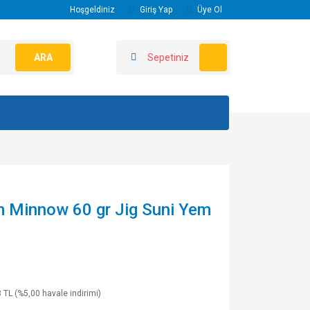
Hoşgeldiniz
Giriş Yap
Üye Ol
ARA
Sepetiniz
m Minnow 60 gr Jig Suni Yem
 TL (%5,00 havale indirimi)