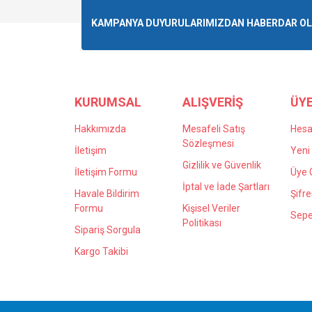
Ürün resmi kalitesiz, bozuk veya görüntülenemiyo
KAMPANYA DUYURULARIMIZDAN HABERDAR OLMA
Ürün açıklamasında eksik bilgiler bulunuyor.
Ürün bilgilerinde hatalar bulunuyor.
Ürün fiyatı diğer sitelerden daha pahalı.
Bu ürüne benzer farklı alternatifler olmalı.
KURUMSAL
ALIŞVERİŞ
ÜYE
Hakkımızda
Mesafeli Satış
Hes
Sözleşmesi
İletişim
Yeni 
Gizlilik ve Güvenlik
İletişim Formu
Üye G
İptal ve İade Şartları
Havale Bildirim
Şifr
Formu
Kişisel Veriler
Sepe
Politikası
Sipariş Sorgula
Kargo Takibi