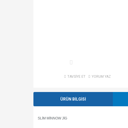
TAVSİYE ET
YORUM YAZ
ÜRÜN BİLGİSİ
SLİM MİNNOW JİG