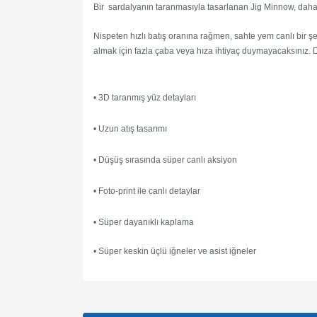
Bir sardalyanın taranmasıyla tasarlanan Jig Minnow, daha gü
Nispeten hızlı batış oranına rağmen, sahte yem canlı bir şek
almak için fazla çaba veya hıza ihtiyaç duymayacaksınız. 
• 3D taranmış yüz detayları
• Uzun atış tasarımı
• Düşüş sırasında süper canlı aksiyon
• Foto-print ile canlı detaylar
• Süper dayanıklı kaplama
• Süper keskin üçlü iğneler ve asist iğneler
Bu ürünün fiyat bilgisi, resim, ürün açıklamalarında v
Görüş ve önerileriniz için teşekkür ederiz.