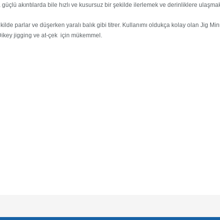
çlü akıntılarda bile hızlı ve kusursuz bir şekilde ilerlemek ve derinliklere ulaşmak 
ilde parlar ve düşerken yaralı balık gibi titrer. Kullanımı oldukça kolay olan Jig Mi
Dikey jigging ve at-çek için mükemmel.
e diğer konularda yetersiz gördüğünüz noktaları öneri formunu kullanarak tarafımı
Bu ürüne ilk yorumu siz yapın!