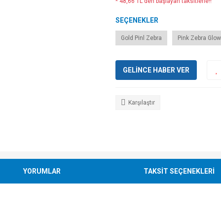
* 48,66 TL den başlayan taksitlerle!!
SEÇENEKLER
Gold Pinl Zebra
Pink Zebra Glow
GELİNCE HABER VER
Karşılaştır
YORUMLAR
TAKSİT SEÇENEKLERİ