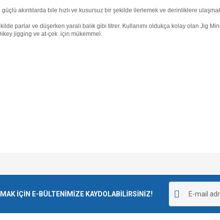
çlü akıntılarda bile hızlı ve kusursuz bir şekilde ilerlemek ve derinliklere ulaşmak 
ilde parlar ve düşerken yaralı balık gibi titrer. Kullanımı oldukça kolay olan Jig Mi
Dikey jigging ve at-çek için mükemmel.
e diğer konularda yetersiz gördüğünüz noktaları öneri formunu kullanarak tarafımı
Bu ürüne ilk yorumu siz yapın!
r.
K İÇİN E-BÜLTENİMİZE KAYDOLABİLİRSİNİZ!
Yorum Yaz