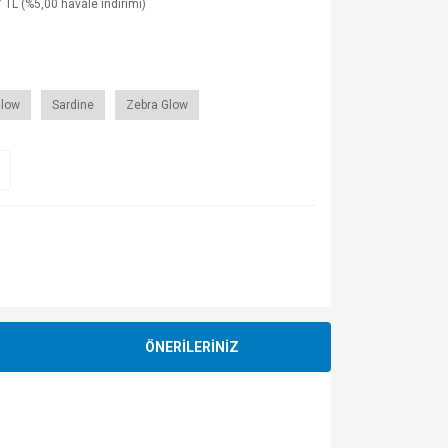
 TL (%5,00 havale indirimi)
Glow
Sardine
Zebra Glow
ÖNERİLERİNİZ