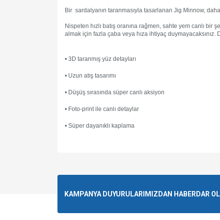
Bir sardalyanın taranmasıyla tasarlanan Jig Minnow, daha gü
Nispeten hızlı batış oranına rağmen, sahte yem canlı bir şek
almak için fazla çaba veya hıza ihtiyaç duymayacaksınız. 
• 3D taranmış yüz detayları
• Uzun atış tasarımı
• Düşüş sırasında süper canlı aksiyon
• Foto-print ile canlı detaylar
• Süper dayanıklı kaplama
Bu ürünün fiyat bilgisi, resim, ürün açıklamalarında v
Görüş ve önerileriniz için teşekkür ederiz.
Ürün resmi kalitesiz, bozuk veya görüntülenemiyo
KAMPANYA DUYURULARIMIZDAN HABERDAR OLMA
Ürün açıklamasında eksik bilgiler bulunuyor.
Ürün bilgilerinde hatalar bulunuyor.