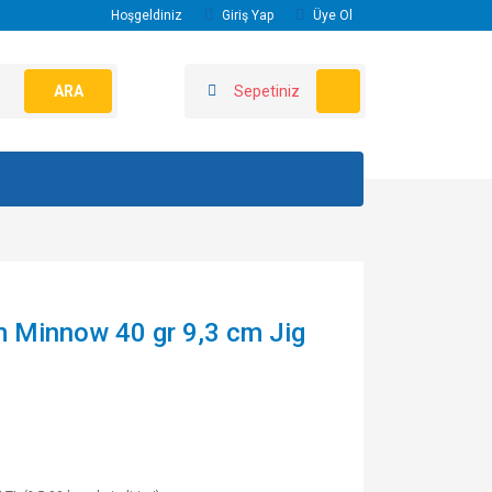
Hoşgeldiniz
Giriş Yap
Üye Ol
ARA
Sepetiniz
m Minnow 40 gr 9,3 cm Jig