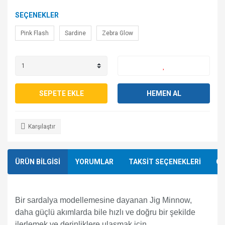
SEÇENEKLER
Pink Flash
Sardine
Zebra Glow
SEPETE EKLE
HEMEN AL
Karşılaştır
ÜRÜN BİLGİSİ
YORUMLAR
TAKSİT SEÇENEKLERİ
ÖN
Bir sardalya modellemesine dayanan Jig Minnow,
daha güçlü akımlarda bile hızlı ve doğru bir şekilde
ilerlemek ve derinliklere ulaşmak için