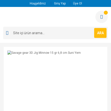
Hoşgeldiniz
Giriş Yap
Üye Ol
ARA