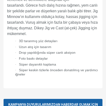
tasarlandı. Görece hızlı dalış hızına rağmen, yem canlı
bir şekilde parlar ve düşerken yaralı balık gibi titrer. Jig
Minnow'ın kullanımı oldukça kolay, hassas jigging için
tasarlandı. Vuruş almak için fazla bir çabaya veya hıza
ihtiyaç duymaz. Dikey Jig ve Cast (at-çek) Jigging için
mükemmel.
3D taranmış yüz detayları
·
Uzun atış için tasarım
·
Drop yapıldığında süper canlı aksiyon
·
Foto baskı detaylar
·
Süper dayanıklı kaplama
·
Süper keskin tizlerle önceden donatılmış ve yardımcı
·
iğneler
Bu ürünün fiyat bilgisi, resim, ürün açıklamalarında ve diğer
konularda yetersiz gördüğünüz noktaları öneri formunu
Bu ürüne ilk yorumu siz yapın!
kullanarak tarafımıza iletebilirsiniz.
Görüş ve önerileriniz için teşekkür ederiz.
KAMPANYA DUYURULARIMIZDAN HABERDAR OLMAK İÇİN