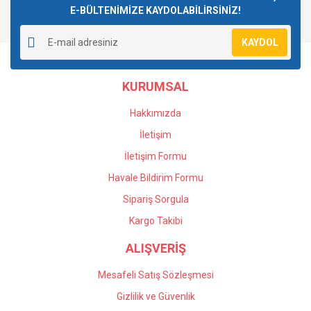
E-BÜLTENİMİZE KAYDOLABİLİRSİNİZ!
Yorum Yaz
Ürün resmi kalitesiz, bozuk veya görüntülenemiyor.
KAYDOL
Ürün açıklamasında eksik bilgiler bulunuyor.
Ürün bilgilerinde hatalar bulunuyor.
KURUMSAL
Ürün fiyatı diğer sitelerden daha pahalı.
Bu ürüne benzer farklı alternatifler olmalı.
Hakkımızda
İletişim
İletişim Formu
Havale Bildirim Formu
Gönder
Sipariş Sorgula
Kargo Takibi
ALIŞVERİŞ
Mesafeli Satış Sözleşmesi
Gizlilik ve Güvenlik