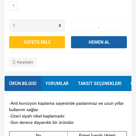
1
SEPETE EKLE
HEMEN AL
Karşılaştır
ÜRÜN BİLGİSİ
YORUMLAR
TAKSİT SEÇENEKLERİ
ÖN
-Anti korozyon kaplama sayesinde paslanmaz ve uzun yıllar
kullanım sağlar.
-Üzeri siyah nikel kaplamadır.
-Son derece dayanıklı bir üründür.
No
Paket İçeriği (Adet)