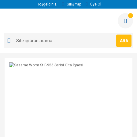
Hoşgeldiniz
Giriş Yap
Üye Ol
ARA