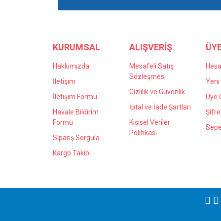
Ürün bilgilerinde hatalar bulunuyor.
Ürün fiyatı diğer sitelerden daha pahalı.
Bu ürüne benzer farklı alternatifler olmalı.
KURUMSAL
ALIŞVERİŞ
ÜYE
Hakkımızda
Mesafeli Satış
Hes
Sözleşmesi
İletişim
Yeni 
Gizlilik ve Güvenlik
İletişim Formu
Üye G
İptal ve İade Şartları
Havale Bildirim
Şifr
Formu
Kişisel Veriler
Sepe
Politikası
Sipariş Sorgula
Kargo Takibi