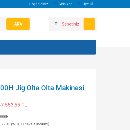
Hoşgeldiniz
Giriş Yap
Üye Ol
ARA
Sepetiniz
00H Jig Olta Olta Makinesi
67.553,55 TL
8000H
,29 TL (%10,00 havale indirimi)