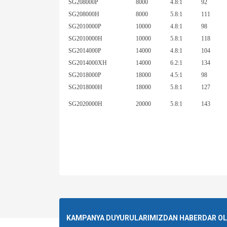
SG208000P
8000
4.8:1
92
SG208000H
8000
5.8:1
111
SG2010000P
10000
4.8:1
98
SG2010000H
10000
5.8:1
118
SG2014000P
14000
4.8:1
104
SG2014000XH
14000
6.2:1
134
SG2018000P
18000
4.5:1
98
SG2018000H
18000
5.8:1
127
SG2020000H
20000
5.8:1
143
Bu ürünün fiyat bilgisi, resim, ürün açıklamalarında ve 
Görüş ve önerileriniz için teşekkür ederiz.
Ürün resmi kalitesiz, bozuk veya görüntülenemiyor.
KAMPANYA DUYURULARIMIZDAN HABERDAR OLMA
Ürün açıklamasında eksik bilgiler bulunuyor.