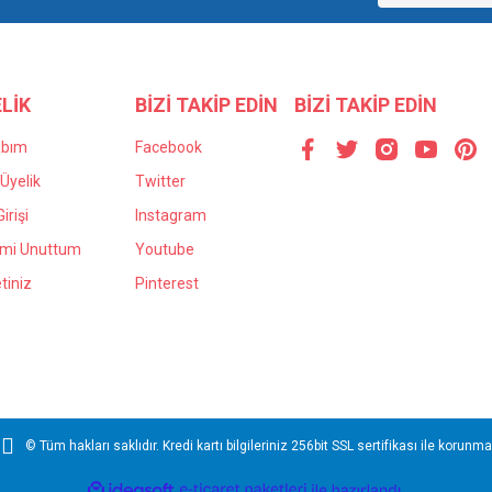
LİK
BİZİ TAKİP EDİN
BİZİ TAKİP EDİN
abım
Facebook
Üyelik
Twitter
irişi
Instagram
Gönder
emi Unuttum
Youtube
tiniz
Pinterest
© Tüm hakları saklıdır. Kredi kartı bilgileriniz 256bit SSL sertifikası ile korunma
ile
ideasoft
e-