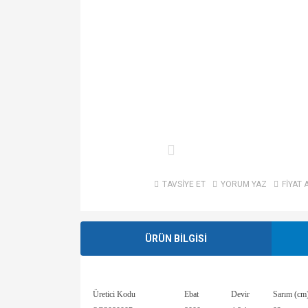
TAVSİYE ET
YORUM YAZ
FİYAT 
ÜRÜN BİLGİSİ
Üretici Kodu
Ebat
Devir
Sarım (cm