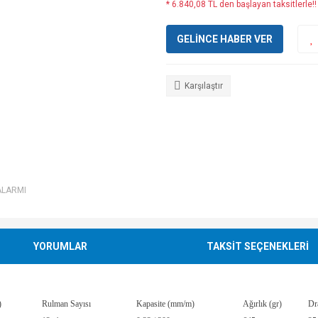
* 6.840,08 TL den başlayan taksitlerle!!
GELİNCE HABER VER
Karşılaştır
ALARMI
YORUMLAR
TAKSİT SEÇENEKLERİ
)
Rulman Sayısı
Kapasite (mm/m)
Ağırlık (gr)
Dr