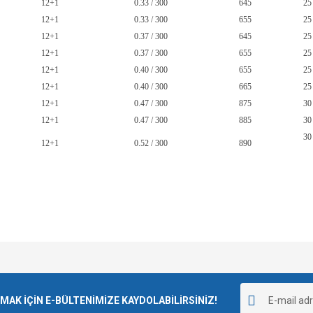
12+1
0.33 / 300
645
25
12+1
0.33 / 300
655
25
12+1
0.37 / 300
645
25
12+1
0.37 / 300
655
25
12+1
0.40 / 300
655
25
12+1
0.40 / 300
665
25
12+1
0.47 / 300
875
30
12+1
0.47 / 300
885
30
30
12+1
0.52 / 300
890
Bu ürüne ilk yorumu siz yapın!
diğer konularda yetersiz gördüğünüz noktaları öneri formunu kullanarak tarafımıza
Yorum Yaz
K İÇİN E-BÜLTENİMİZE KAYDOLABİLİRSİNİZ!