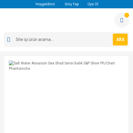
Hoşgeldiniz
Giriş Yap
Üye Ol
ARA