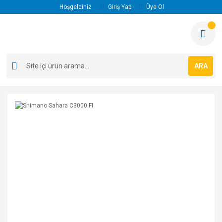
Hoşgeldiniz
Giriş Yap
Üye Ol
ARA