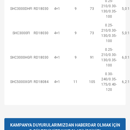
0.25-
210/0.30-
SHC3000DHFI
RD18030
4+1
9
73
5,0:1
130/0.35-
100
0.25-
210/0.30-
SHC3000FI
RD18030
4+1
9
73
5,0:1
130/0.35-
100
0.25-
210/0.30-
SHC3000HGFI
RD18030
4+1
9
91
6,0:1
130/0.35-
100
0.30-
240/0.35-
SHC5000XGFI
RD18084
4+1
11
105
6,2:1
175/0.40-
120
Bu ürünün fiyat bilgisi, resim, ürün açıklamalarında ve diğer
konularda yetersiz gördüğünüz noktaları öneri formunu
Bu ürüne ilk yorumu siz yapın!
kullanarak tarafımıza iletebilirsiniz.
Görüş ve önerileriniz için teşekkür ederiz.
KAMPANYA DUYURULARIMIZDAN HABERDAR OLMAK İÇİN