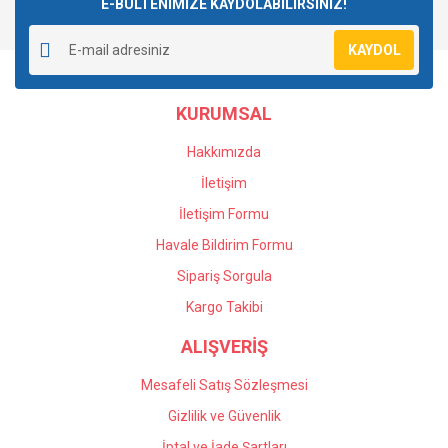
E-BÜLTENİMİZE KAYDOLABİLİRSİNİZ!
Yorum Yaz
Ürün resmi kalitesiz, bozuk veya görüntülenemiyor.
KAYDOL
Ürün açıklamasında eksik bilgiler bulunuyor.
Ürün bilgilerinde hatalar bulunuyor.
KURUMSAL
Ürün fiyatı diğer sitelerden daha pahalı.
Bu ürüne benzer farklı alternatifler olmalı.
Hakkımızda
İletişim
İletişim Formu
Havale Bildirim Formu
Gönder
Sipariş Sorgula
Kargo Takibi
ALIŞVERİŞ
Mesafeli Satış Sözleşmesi
Gizlilik ve Güvenlik
İptal ve İade Şartları