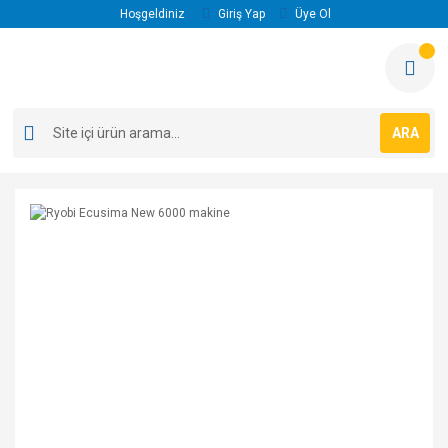
Hoşgeldiniz
Giriş Yap
Üye Ol
ARA