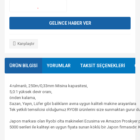
GELİNCE HABER VER
Karşılaştır
ÜRÜN BİLGİSİ
YORUMLAR
TAKSİT SEÇENEKLERİ
ÖN
4
rulmanlı
,
250m
/0,
33mm
Misina
kapasitesi
,
5,0:1
yüksek
devir
oranı
,
önden
kalama
,
Sazan
,
Yayın
,
Lüfer
gibi
balıkların
avına
uygun
kaliteli
makine
arayanlara
Tek
yetkili
temsilcisi
olduğumuz
RYOBI
ürünlerini
size
sunmaktan
gurur
du
Japon
markası
olan
Ryobi
olta
makineleri
Ecusima
ve
Amazon
Proskyer
5000
serileri
ile
kaliteyi
en
uygun
fiyata
sunan
köklü
bir
Japon
firmasıdır
.
K