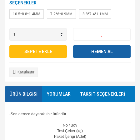
SEÇENEKLER
10.5*8.8*1.4MM
7.2*6*0.9MM
8.8*7.4*1.1MM
SEPETE EKLE
HEMEN AL
Karşılaştır
ÜRÜN BİLGİSİ
YORUMLAR
TAKSİT SEÇENEKLERİ
ÖN
-Son derece dayanıklı bir üründür.
No / Boy
Test Çeker (kg)
Paket İçeriği (Adet)