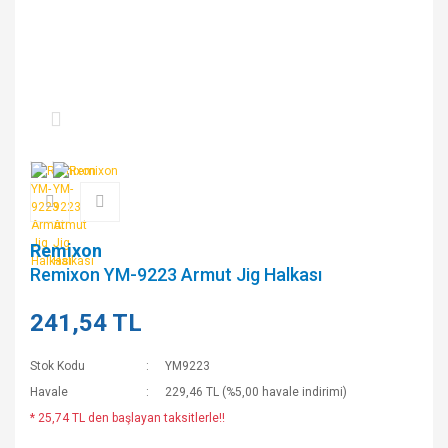
Remixon
Remixon YM-9223 Armut Jig Halkası
241,54 TL
Stok Kodu
YM9223
Havale
229,46 TL (%5,00 havale indirimi)
* 25,74 TL den başlayan taksitlerle!!