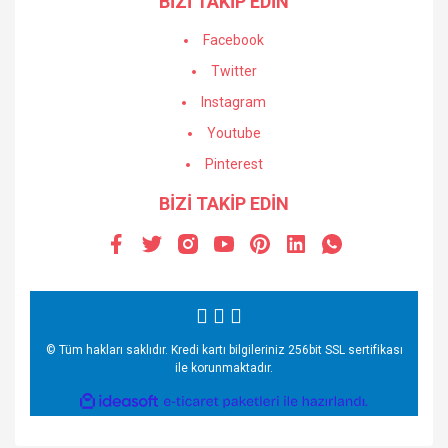
BİZİ TAKİP EDİN
Facebook
Twitter
Instagram
Youtube
Pinterest
BİZİ TAKİP EDİN
© Tüm hakları saklıdır. Kredi kartı bilgileriniz 256bit SSL sertifikası
ile korunmaktadır.
ile
ideasoft
e-
hazırlandı.
ticaret
paketleri