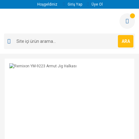
Hoşgeldiniz
Giriş Yap
Üye Ol
ARA