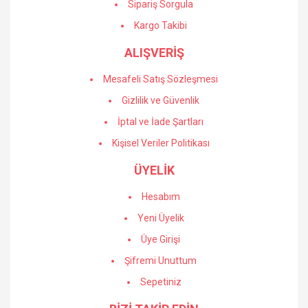
Sipariş Sorgula
Kargo Takibi
ALIŞVERİŞ
Gönder
Mesafeli Satış Sözleşmesi
Gizlilik ve Güvenlik
İptal ve İade Şartları
Kişisel Veriler Politikası
ÜYELİK
Hesabım
Yeni Üyelik
Üye Girişi
Şifremi Unuttum
Sepetiniz