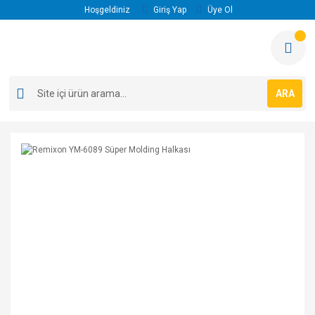
Hoşgeldiniz
Giriş Yap
Üye Ol
ARA