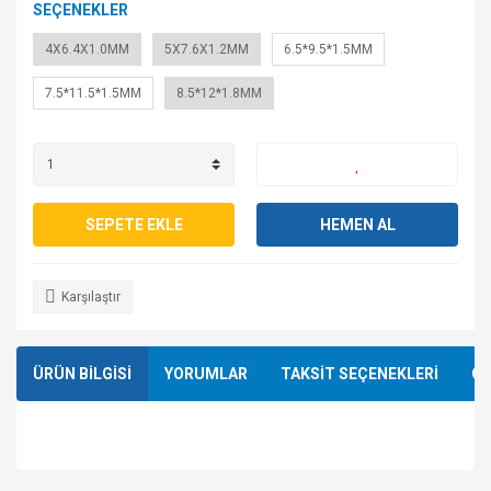
SEÇENEKLER
4X6.4X1.0MM
5X7.6X1.2MM
6.5*9.5*1.5MM
7.5*11.5*1.5MM
8.5*12*1.8MM
SEPETE EKLE
HEMEN AL
Karşılaştır
ÜRÜN BİLGİSİ
YORUMLAR
TAKSİT SEÇENEKLERİ
ÖN
Bu ürünün fiyat bilgisi, resim, ürün açıklamalarında ve diğer