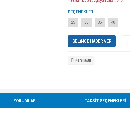
* 38,82 TL den başlayan taksitlerle!!
SEÇENEKLER
25
30
35
40
GELİNCE HABER VER
Karşılaştır
YORUMLAR
TAKSİT SEÇENEKLERİ