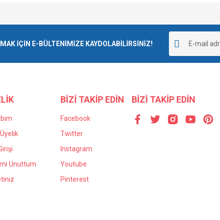
e diğer konularda yetersiz gördüğünüz noktaları öneri formunu kullanarak tarafımı
Bu ürüne ilk yorumu siz yapın!
r.
K İÇİN E-BÜLTENİMİZE KAYDOLABİLİRSİNİZ!
Yorum Yaz
LİK
BİZİ TAKİP EDİN
BİZİ TAKİP EDİN
abım
Facebook
Üyelik
Twitter
irişi
Instagram
Gönder
emi Unuttum
Youtube
tiniz
Pinterest