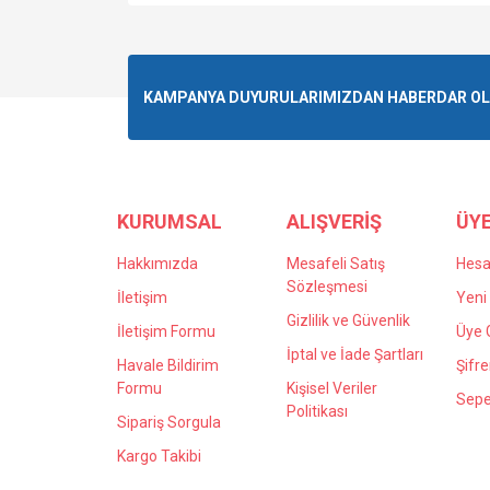
Bu ürünün fiyat bilgisi, resim, ürün açıklamalarında v
Görüş ve önerileriniz için teşekkür ederiz.
Ürün resmi kalitesiz, bozuk veya görüntülenemiyo
KAMPANYA DUYURULARIMIZDAN HABERDAR OLMA
Ürün açıklamasında eksik bilgiler bulunuyor.
Ürün bilgilerinde hatalar bulunuyor.
Ürün fiyatı diğer sitelerden daha pahalı.
Bu ürüne benzer farklı alternatifler olmalı.
KURUMSAL
ALIŞVERİŞ
ÜYE
Hakkımızda
Mesafeli Satış
Hes
Sözleşmesi
İletişim
Yeni 
Gizlilik ve Güvenlik
İletişim Formu
Üye G
İptal ve İade Şartları
Havale Bildirim
Şifr
Formu
Kişisel Veriler
Sepe
Politikası
Sipariş Sorgula
Kargo Takibi