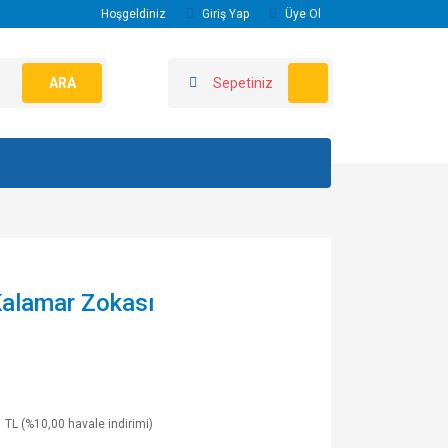
Hoşgeldiniz
Giriş Yap
Üye Ol
ARA
Sepetiniz
alamar Zokası
 TL (%10,00 havale indirimi)