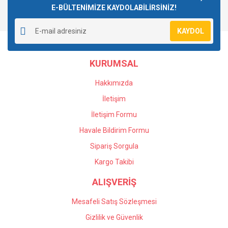
E-BÜLTENİMİZE KAYDOLABİLİRSİNİZ!
Yorum Yaz
Ürün resmi kalitesiz, bozuk veya görüntülenemiyor.
KAYDOL
Ürün açıklamasında eksik bilgiler bulunuyor.
Ürün bilgilerinde hatalar bulunuyor.
KURUMSAL
Ürün fiyatı diğer sitelerden daha pahalı.
Bu ürüne benzer farklı alternatifler olmalı.
Hakkımızda
İletişim
İletişim Formu
Havale Bildirim Formu
Gönder
Sipariş Sorgula
Kargo Takibi
ALIŞVERİŞ
Mesafeli Satış Sözleşmesi
Gizlilik ve Güvenlik