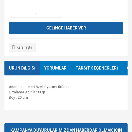
GELİNCE HABER VER
Karşılaştır
ÜRÜN BİLGİSİ
YORUMLAR
TAKSİT SEÇENEKLERİ
ÖN
Adana sahteleri özel elyapımı ürünlerdir
Ortalama Agırlık :33 gr
Boy : 20 cm
Bu ürünün fiyat bilgisi, resim, ürün açıklamalarında ve diğer
konularda yetersiz gördüğünüz noktaları öneri formunu
Bu ürüne ilk yorumu siz yapın!
kullanarak tarafımıza iletebilirsiniz.
Görüş ve önerileriniz için teşekkür ederiz.
KAMPANYA DUYURULARIMIZDAN HABERDAR OLMAK İÇİN