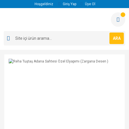
Hoşgeldiniz
Giriş Yap
Üye Ol
ARA