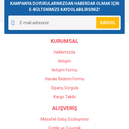
Görüş ve önerileriniz için teşekkür ederiz.
KAMPANYA DUYURULARIMIZDAN HABERDAR OLMAK İÇİN
E-BÜLTENİMİZE KAYDOLABİLİRSİNİZ!
Yorum Yaz
Ürün resmi kalitesiz, bozuk veya görüntülenemiyor.
KAYDOL
Ürün açıklamasında eksik bilgiler bulunuyor.
Ürün bilgilerinde hatalar bulunuyor.
KURUMSAL
Ürün fiyatı diğer sitelerden daha pahalı.
Bu ürüne benzer farklı alternatifler olmalı.
Hakkımızda
İletişim
İletişim Formu
Havale Bildirim Formu
Gönder
Sipariş Sorgula
Kargo Takibi
ALIŞVERİŞ
Mesafeli Satış Sözleşmesi
Gizlilik ve Güvenlik