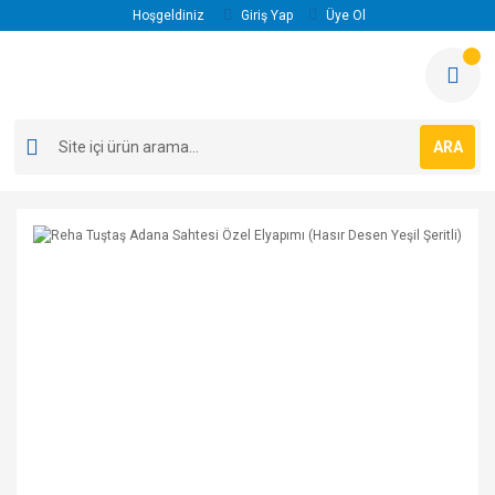
Hoşgeldiniz
Giriş Yap
Üye Ol
ARA