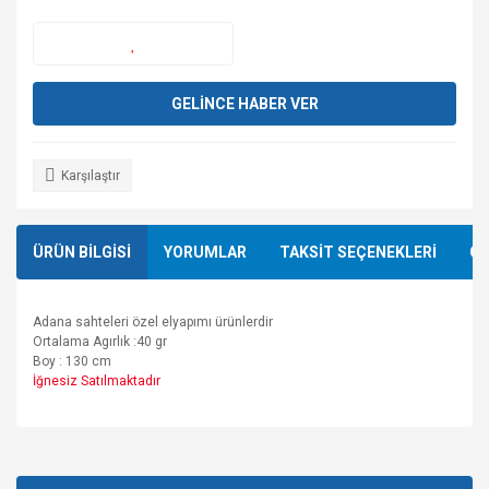
GELİNCE HABER VER
Karşılaştır
ÜRÜN BİLGİSİ
YORUMLAR
TAKSİT SEÇENEKLERİ
ÖN
Adana sahteleri özel elyapımı ürünlerdir
Ortalama Agırlık :40 gr
Boy : 130 cm
İğnesiz Satılmaktadır
Bu ürünün fiyat bilgisi, resim, ürün açıklamalarında ve diğer
konularda yetersiz gördüğünüz noktaları öneri formunu
Bu ürüne ilk yorumu siz yapın!
kullanarak tarafımıza iletebilirsiniz.