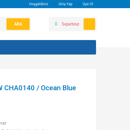
Hoşgeldiniz
Giriş Yap
Üye Ol
ARA
Sepetiniz
SW CHA0140 / Ocean Blue
UY47