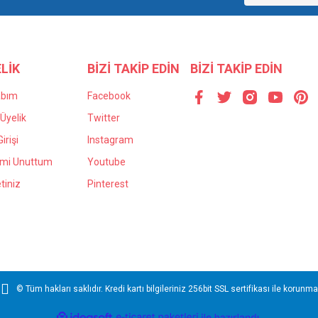
LİK
BİZİ TAKİP EDİN
BİZİ TAKİP EDİN
abım
Facebook
Üyelik
Twitter
irişi
Instagram
Gönder
emi Unuttum
Youtube
tiniz
Pinterest
© Tüm hakları saklıdır. Kredi kartı bilgileriniz 256bit SSL sertifikası ile korunma
ile
ideasoft
e-