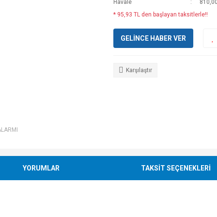
Havale
810,00
* 95,93 TL den başlayan taksitlerle!!
GELİNCE HABER VER
Karşılaştır
ALARMI
YORUMLAR
TAKSİT SEÇENEKLERİ