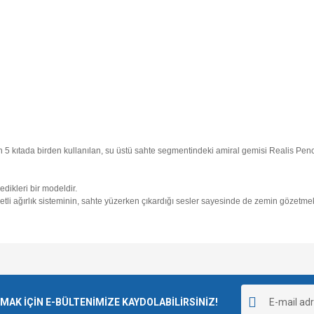
n 5 kıtada birden kullanılan, su üstü sahte segmentindeki amiral gemisi
Realis Penc
dikleri bir modeldir.
etli ağırlık sisteminin, sahte yüzerken çıkardığı sesler sayesinde de zemin gözetmek
e diğer konularda yetersiz gördüğünüz noktaları öneri formunu kullanarak tarafımı
Bu ürüne ilk yorumu siz yapın!
r.
K İÇİN E-BÜLTENİMİZE KAYDOLABİLİRSİNİZ!
Yorum Yaz