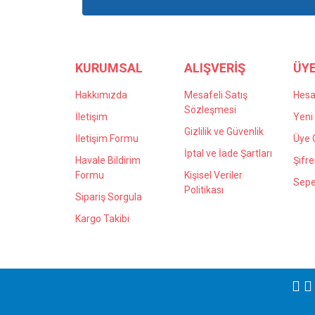
Ürün açıklamasında eksik bilgiler bulunuyor.
Ürün bilgilerinde hatalar bulunuyor.
Ürün fiyatı diğer sitelerden daha pahalı.
Bu ürüne benzer farklı alternatifler olmalı.
KURUMSAL
ALIŞVERİŞ
ÜYE
Hakkımızda
Mesafeli Satış
Hes
Sözleşmesi
İletişim
Yeni 
Gizlilik ve Güvenlik
İletişim Formu
Üye G
İptal ve İade Şartları
Havale Bildirim
Şifr
Formu
Kişisel Veriler
Sepe
Politikası
Sipariş Sorgula
Kargo Takibi