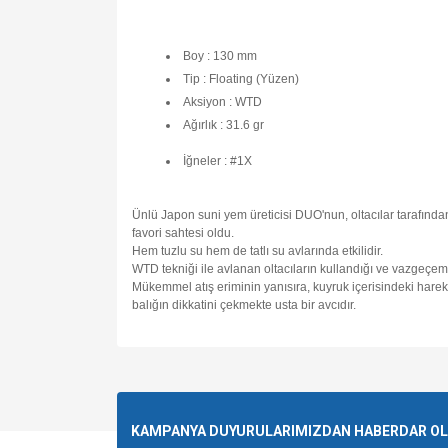
Boy : 130 mm
Tip : Floating (Yüzen)
Aksiyon : WTD
Ağırlık : 31.6 gr
İğneler :
#1X
Ünlü Japon suni yem üreticisi DUO'nun, oltacılar tarafında
favori sahtesi oldu.
Hem tuzlu su hem de tatlı su avlarında etkilidir.
WTD tekniği ile avlanan oltacıların kullandığı ve vazgeçeme
Mükemmel atış eriminin yanısıra, kuyruk içerisindeki harek
balığın dikkatini çekmekte usta bir avcıdır.
Bu ürünün fiyat bilgisi, resim, ürün açıklamalarında v
Görüş ve önerileriniz için teşekkür ederiz.
Ürün resmi kalitesiz, bozuk veya görüntülenemiyo
KAMPANYA DUYURULARIMIZDAN HABERDAR OLMA