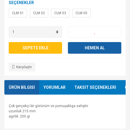
SEÇENEKLER
CLM 01
CLM 02
CLM 03
CLM 05
SEPETE EKLE
HEMEN AL
Karşılaştır
ÜRÜN BİLGİSİ
YORUMLAR
TAKSİT SEÇENEKLERİ
ÖN
Çok gerçekçi bir görünüm ve yumuşaklıga sahiptir
uzunluk 215 mm
agırlık :200 gr