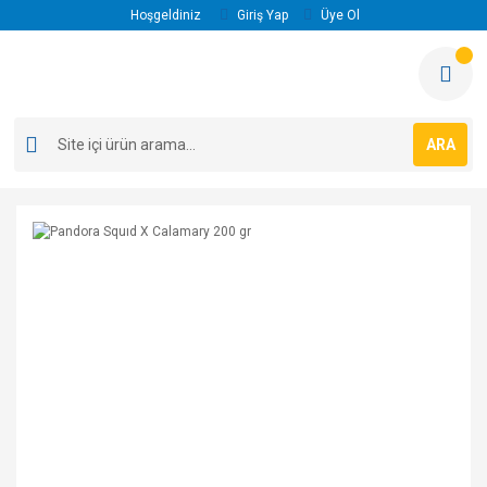
Hoşgeldiniz
Giriş Yap
Üye Ol
ARA