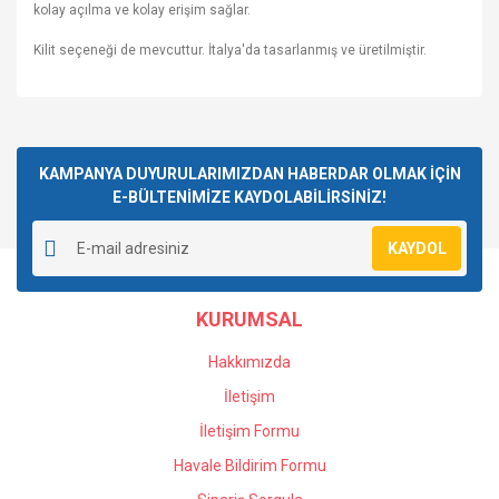
kolay açılma ve kolay erişim sağlar.
Kilit seçeneği de mevcuttur. İtalya'da tasarlanmış ve üretilmiştir.
Bu ürünün fiyat bilgisi, resim, ürün açıklamalarında ve diğer
konularda yetersiz gördüğünüz noktaları öneri formunu
Bu ürüne ilk yorumu siz yapın!
kullanarak tarafımıza iletebilirsiniz.
Görüş ve önerileriniz için teşekkür ederiz.
KAMPANYA DUYURULARIMIZDAN HABERDAR OLMAK İÇİN
E-BÜLTENİMİZE KAYDOLABİLİRSİNİZ!
Yorum Yaz
Ürün resmi kalitesiz, bozuk veya görüntülenemiyor.
KAYDOL
Ürün açıklamasında eksik bilgiler bulunuyor.
Ürün bilgilerinde hatalar bulunuyor.
KURUMSAL
Ürün fiyatı diğer sitelerden daha pahalı.
Bu ürüne benzer farklı alternatifler olmalı.
Hakkımızda
İletişim
İletişim Formu
Havale Bildirim Formu
Gönder