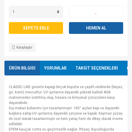
SEPETE EKLE
HEMEN AL
Karşılaştır
ÜRÜN BİLGİSİ
YORUMLAR
TAKSİT SEÇENEKLERİ
ÖN
CLASSIC LINE güverte kapağı birçok boyutta ve çeşitli renklerde (beyaz,
gri, krem) mevcuttur. UV ışınlarına dayanıklı yüksek kaliteli ASA
malzemeden üretilmiş olup, hasara ve kimyasal çözücülere karşı
dayanıklıdır.
Dış mekan kullanımı için tasarlanmıştır. 180° açılan kapı ve dayanıklı
kulplara sahip UV ışınlarına dayanıklı çerçeve ve kapak. Kaymaz yüzey
ile özel olarak tasarlanmıştır ve hem yatay hem de dikey olarak monte
edilebilir.
EPDM kauçuk conta su geçirmezlik sağlar. İhtiyaç duyulduğunda