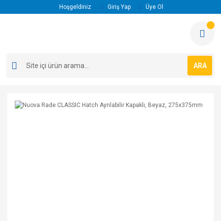
Hoşgeldiniz
Giriş Yap
Üye Ol
ARA