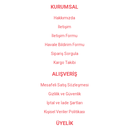
KURUMSAL
Ürün fiyatı diğer sitelerden daha pahalı.
Bu ürüne benzer farklı alternatifler olmalı.
Hakkımızda
İletişim
İletişim Formu
Havale Bildirim Formu
Gönder
Sipariş Sorgula
Kargo Takibi
ALIŞVERİŞ
Mesafeli Satış Sözleşmesi
Gizlilik ve Güvenlik
İptal ve İade Şartları
Kişisel Veriler Politikası
ÜYELİK