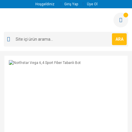
Hoşgeldiniz
Giriş Yap
Üye Ol
ARA