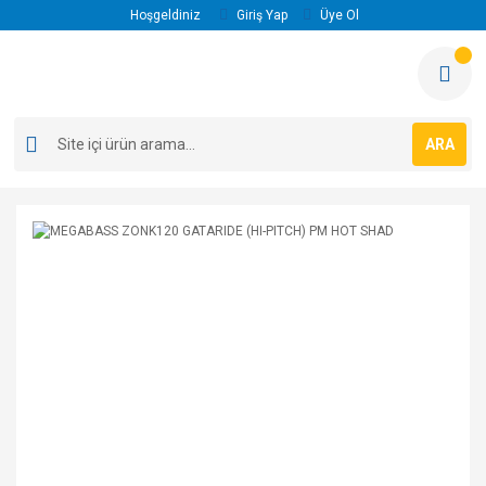
Hoşgeldiniz
Giriş Yap
Üye Ol
ARA