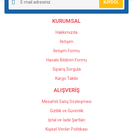
KAYDOL
Ürün açıklamasında eksik bilgiler bulunuyor.
Ürün bilgilerinde hatalar bulunuyor.
KURUMSAL
Ürün fiyatı diğer sitelerden daha pahalı.
Bu ürüne benzer farklı alternatifler olmalı.
Hakkımızda
İletişim
İletişim Formu
Havale Bildirim Formu
Gönder
Sipariş Sorgula
Kargo Takibi
ALIŞVERİŞ
Mesafeli Satış Sözleşmesi
Gizlilik ve Güvenlik
İptal ve İade Şartları
Kişisel Veriler Politikası