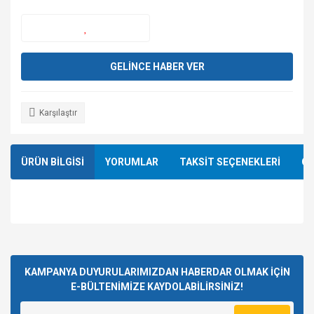
GELİNCE HABER VER
Karşılaştır
ÜRÜN BİLGİSİ
YORUMLAR
TAKSİT SEÇENEKLERİ
ÖN
Bu ürünün fiyat bilgisi, resim, ürün açıklamalarında ve diğer
konularda yetersiz gördüğünüz noktaları öneri formunu
Bu ürüne ilk yorumu siz yapın!
kullanarak tarafımıza iletebilirsiniz.
Görüş ve önerileriniz için teşekkür ederiz.
KAMPANYA DUYURULARIMIZDAN HABERDAR OLMAK İÇİN
E-BÜLTENİMİZE KAYDOLABİLİRSİNİZ!
Yorum Yaz
Ürün resmi kalitesiz, bozuk veya görüntülenemiyor.