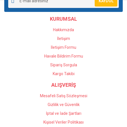
KAYDOL
Ürün açıklamasında eksik bilgiler bulunuyor.
Ürün bilgilerinde hatalar bulunuyor.
KURUMSAL
Ürün fiyatı diğer sitelerden daha pahalı.
Bu ürüne benzer farklı alternatifler olmalı.
Hakkımızda
İletişim
İletişim Formu
Havale Bildirim Formu
Gönder
Sipariş Sorgula
Kargo Takibi
ALIŞVERİŞ
Mesafeli Satış Sözleşmesi
Gizlilik ve Güvenlik
İptal ve İade Şartları
Kişisel Veriler Politikası