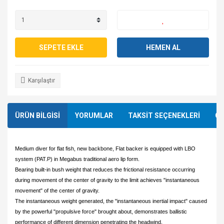
SEPETE EKLE
HEMEN AL
Karşılaştır
ÜRÜN BİLGİSİ
YORUMLAR
TAKSİT SEÇENEKLERİ
ÖN
Medium diver for flat fish, new backbone, Flat backer is equipped with LBO
system (PAT.P) in Megabus traditional aero lip form.
Bearing built-in bush weight that reduces the frictional resistance occurring
during movement of the center of gravity to the limit achieves "instantaneous
movement" of the center of gravity.
The instantaneous weight generated, the "instantaneous inertial impact" caused
by the powerful "propulsive force" brought about, demonstrates ballistic
performance of different dimension penetrating the headwind.