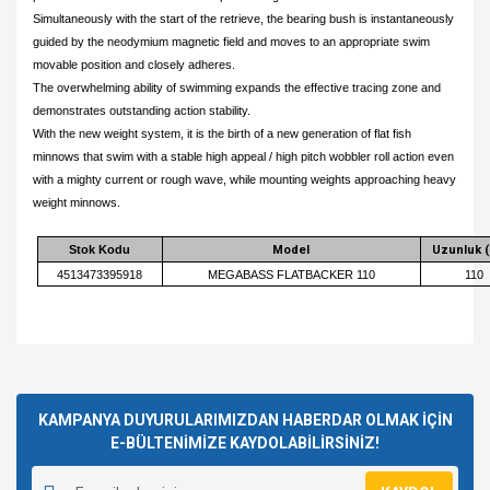
Simultaneously with the start of the retrieve, the bearing bush is instantaneously
guided by the neodymium magnetic field and moves to an appropriate swim
movable position and closely adheres.
The overwhelming ability of swimming expands the effective tracing zone and
demonstrates outstanding action stability.
With the new weight system, it is the birth of a new generation of flat fish
minnows that swim with a stable high appeal / high pitch wobbler roll action even
with a mighty current or rough wave, while mounting weights approaching heavy
weight minnows.
Stok Kodu
Model
Uzunluk 
4513473395918
MEGABASS FLATBACKER 110
110
Bu ürünün fiyat bilgisi, resim, ürün açıklamalarında ve diğer
konularda yetersiz gördüğünüz noktaları öneri formunu
Bu ürüne ilk yorumu siz yapın!
kullanarak tarafımıza iletebilirsiniz.
Görüş ve önerileriniz için teşekkür ederiz.
KAMPANYA DUYURULARIMIZDAN HABERDAR OLMAK İÇİN
E-BÜLTENİMİZE KAYDOLABİLİRSİNİZ!
Yorum Yaz
Ürün resmi kalitesiz, bozuk veya görüntülenemiyor.