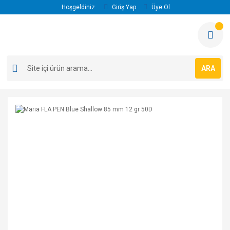
Hoşgeldiniz
Giriş Yap
Üye Ol
ARA