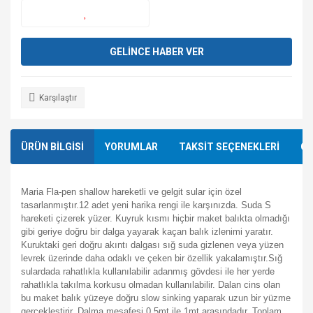
GELİNCE HABER VER
Karşılaştır
ÜRÜN BİLGİSİ
YORUMLAR
TAKSİT SEÇENEKLERİ
ÖN
Maria Fla-pen shallow hareketli ve gelgit sular için özel
tasarlanmıştır.12 adet yeni harika rengi ile karşınızda. Suda S
hareketi çizerek yüzer. Kuyruk kısmı hiçbir maket balıkta olmadığı
gibi geriye doğru bir dalga yayarak kaçan balık izlenimi yaratır.
Kuruktaki geri doğru akıntı dalgası sığ suda gizlenen veya yüzen
levrek üzerinde daha odaklı ve çeken bir özellik yakalamıştır.Sığ
sulardada rahatlıkla kullanılabilir adanmış gövdesi ile her yerde
rahatlıkla takılma korkusu olmadan kullanılabilir. Dalan cins olan
bu maket balık yüzeye doğru slow sinking yaparak uzun bir yüzme
gerçekleştirir. Dalma mesafesi 0,5mt ile 1mt arasındadır. Toplam