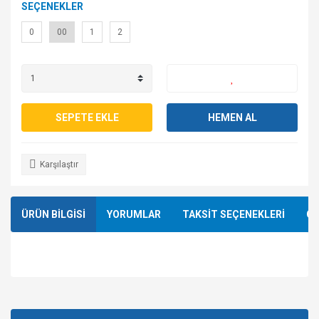
SEÇENEKLER
0
00
1
2
SEPETE EKLE
HEMEN AL
Karşılaştır
ÜRÜN BİLGİSİ
YORUMLAR
TAKSİT SEÇENEKLERİ
ÖN
Bu ürünün fiyat bilgisi, resim, ürün açıklamalarında ve diğer
konularda yetersiz gördüğünüz noktaları öneri formunu
Bu ürüne ilk yorumu siz yapın!
kullanarak tarafımıza iletebilirsiniz.