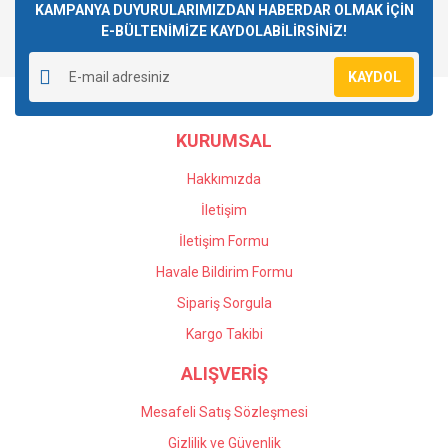
Görüş ve önerileriniz için teşekkür ederiz.
KAMPANYA DUYURULARIMIZDAN HABERDAR OLMAK İÇİN
E-BÜLTENİMİZE KAYDOLABİLİRSİNİZ!
Yorum Yaz
Ürün resmi kalitesiz, bozuk veya görüntülenemiyor.
KAYDOL
Ürün açıklamasında eksik bilgiler bulunuyor.
Ürün bilgilerinde hatalar bulunuyor.
KURUMSAL
Ürün fiyatı diğer sitelerden daha pahalı.
Bu ürüne benzer farklı alternatifler olmalı.
Hakkımızda
İletişim
İletişim Formu
Havale Bildirim Formu
Gönder
Sipariş Sorgula
Kargo Takibi
ALIŞVERİŞ
Mesafeli Satış Sözleşmesi
Gizlilik ve Güvenlik