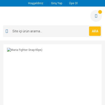
Hoşgeldiniz
Giriş Yap
Üye Ol
ARA