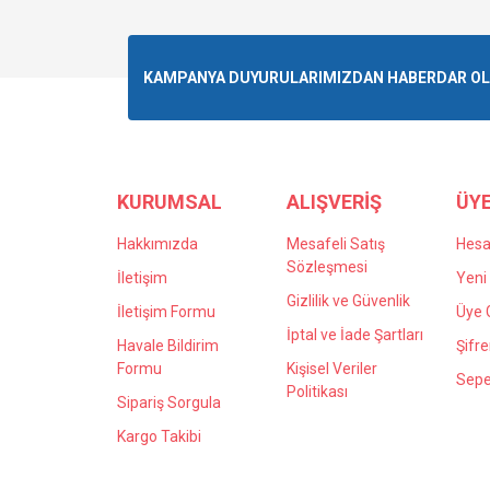
Görüş ve önerileriniz için teşekkür ederiz.
Ürün resmi kalitesiz, bozuk veya görüntülenemiyo
KAMPANYA DUYURULARIMIZDAN HABERDAR OLMA
Ürün açıklamasında eksik bilgiler bulunuyor.
Ürün bilgilerinde hatalar bulunuyor.
Ürün fiyatı diğer sitelerden daha pahalı.
Bu ürüne benzer farklı alternatifler olmalı.
KURUMSAL
ALIŞVERİŞ
ÜYE
Hakkımızda
Mesafeli Satış
Hes
Sözleşmesi
İletişim
Yeni 
Gizlilik ve Güvenlik
İletişim Formu
Üye G
İptal ve İade Şartları
Havale Bildirim
Şifr
Formu
Kişisel Veriler
Sepe
Politikası
Sipariş Sorgula
Kargo Takibi