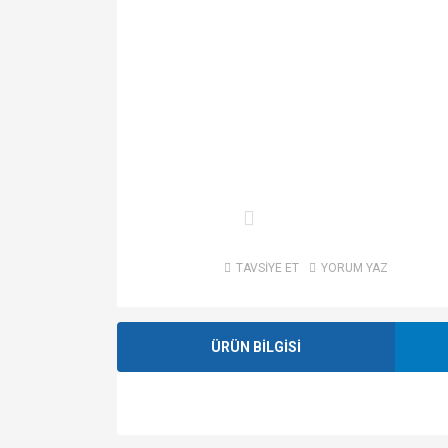
TAVSİYE ET
YORUM YAZ
ÜRÜN BİLGİSİ
Bu ürünün fiyat bilgisi, resim, ürün açıklamalarında v