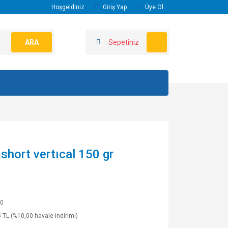
Hoşgeldiniz
Giriş Yap
Üye Ol
ARA
Sepetiniz
short vertıcal 150 gr
0
 TL (%10,00 havale indirimi)