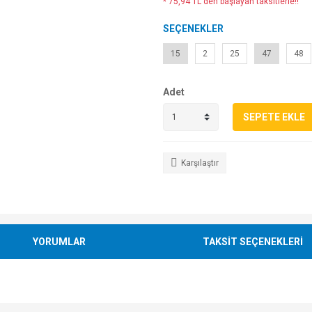
* 75,94 TL den başlayan taksitlerle!!
SEÇENEKLER
15
2
25
47
48
Adet
SEPETE EKLE
Karşılaştır
YORUMLAR
TAKSİT SEÇENEKLERİ
e diğer konularda yetersiz gördüğünüz noktaları öneri formunu kullanarak tarafımı