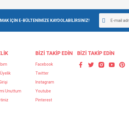
Bu ürüne ilk yorumu siz yapın!
r.
K İÇİN E-BÜLTENİMİZE KAYDOLABİLİRSİNİZ!
Yorum Yaz
LİK
BİZİ TAKİP EDİN
BİZİ TAKİP EDİN
abım
Facebook
Üyelik
Twitter
irişi
Instagram
Gönder
emi Unuttum
Youtube
tiniz
Pinterest