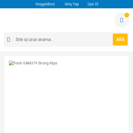
Hoşgeldiniz
Giriş Yap
Üye Ol
ARA