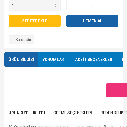
SEPETE EKLE
HEMEN AL
Karşılaştır
ÜRÜN BİLGİSİ
YORUMLAR
TAKSİT SEÇENEKLERİ
ÖN
ÜRÜN ÖZELLIKLERI
ÖDEME SEÇENEKLERI
BEDEN REHBE
19 Kg çekerli son derece güçlü yapıya sahip strong klips. Pratik ve kol