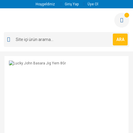
Hoşgeldiniz
Giriş Yap
Üye Ol
ARA