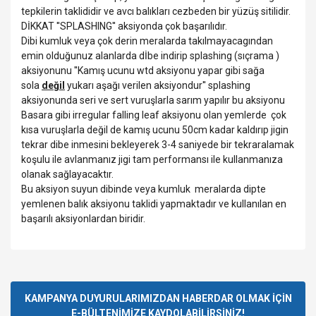
tepkilerin taklididir ve avcı balıkları cezbeden bir yüzüş sitilidir.
DİKKAT ''SPLASHING'' aksiyonda çok başarılıdır.
Dibi kumluk veya çok derin meralarda takılmayacagından
emin olduğunuz alanlarda dİbe indirip splashing (sıçrama )
aksiyonunu ''Kamış ucunu wtd aksiyonu yapar gibi sağa
sola
değil
yukarı aşağı verilen aksiyondur'' splashing
aksiyonunda seri ve sert vuruşlarla sarım yapılır bu aksiyonu
Basara gibi irregular falling leaf aksiyonu olan yemlerde çok
kısa vuruşlarla değil de kamış ucunu 50cm kadar kaldırıp jigin
tekrar dibe inmesini bekleyerek 3-4 saniyede bir tekraralamak
koşulu ile avlanmanız jigi tam performansı ile kullanmanıza
olanak sağlayacaktır.
Bu aksiyon suyun dibinde veya kumluk meralarda dipte
yemlenen balık aksiyonu taklidi yapmaktadır ve kullanılan en
başarılı aksiyonlardan biridir.
Bu ürünün fiyat bilgisi, resim, ürün açıklamalarında ve diğer
konularda yetersiz gördüğünüz noktaları öneri formunu
Bu ürüne ilk yorumu siz yapın!
kullanarak tarafımıza iletebilirsiniz.
Görüş ve önerileriniz için teşekkür ederiz.
KAMPANYA DUYURULARIMIZDAN HABERDAR OLMAK İÇİN
E-BÜLTENİMİZE KAYDOLABİLİRSİNİZ!