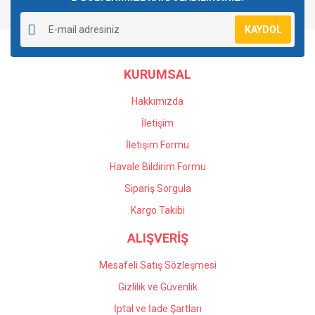
Yorum Yaz
Ürün resmi kalitesiz, bozuk veya görüntülenemiyor.
KAYDOL
Ürün açıklamasında eksik bilgiler bulunuyor.
Ürün bilgilerinde hatalar bulunuyor.
KURUMSAL
Ürün fiyatı diğer sitelerden daha pahalı.
Bu ürüne benzer farklı alternatifler olmalı.
Hakkımızda
İletişim
İletişim Formu
Havale Bildirim Formu
Gönder
Sipariş Sorgula
Kargo Takibi
ALIŞVERİŞ
Mesafeli Satış Sözleşmesi
Gizlilik ve Güvenlik
İptal ve İade Şartları