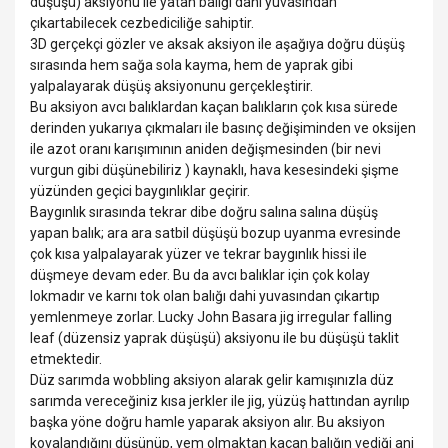
düşüşü) aksiyonu ile yatan balığı dahi yuvasından
çıkartabilecek cezbediciliğe sahiptir.
3D gerçekçi gözler ve aksak aksiyon ile aşağıya doğru düşüş
sırasında hem sağa sola kayma, hem de yaprak gibi
yalpalayarak düşüş aksiyonunu gerçekleştirir.
Bu aksiyon avcı balıklardan kaçan balıkların çok kısa sürede
derinden yukarıya çıkmaları ile basınç değişiminden ve oksijen
ile azot oranı karışımının aniden değişmesinden (bir nevi
vurgun gibi düşünebiliriz ) kaynaklı, hava kesesindeki şişme
yüzünden geçici baygınlıklar geçirir.
Baygınlık sırasında tekrar dibe doğru salına salına düşüş
yapan balık; ara ara satbil düşüşü bozup uyanma evresinde
çok kısa yalpalayarak yüzer ve tekrar baygınlık hissi ile
düşmeye devam eder. Bu da avcı balıklar için çok kolay
lokmadır ve karnı tok olan balığı dahi yuvasından çıkartıp
yemlenmeye zorlar. Lucky John Basara jig irregular falling
leaf (düzensiz yaprak düşüşü) aksiyonu ile bu düşüşü taklit
etmektedir.
Düz sarımda wobbling aksiyon alarak gelir kamışınızla düz
sarımda vereceğiniz kısa jerkler ile jig, yüzüş hattından ayrılıp
başka yöne doğru hamle yaparak aksiyon alır. Bu aksiyon
kovalandığını düşünüp, yem olmaktan kaçan balığın vediği ani