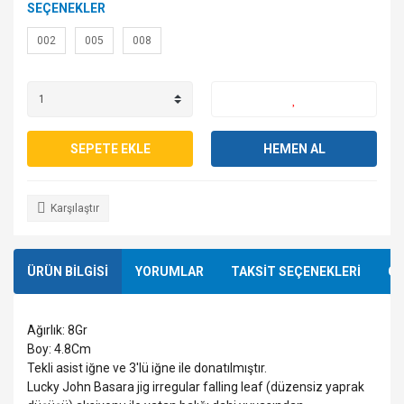
SEÇENEKLER
002
005
008
SEPETE EKLE
HEMEN AL
Karşılaştır
ÜRÜN BİLGİSİ
YORUMLAR
TAKSİT SEÇENEKLERİ
ÖN
Ağırlık: 8Gr
Boy: 4.8Cm
Tekli asist iğne ve 3'lü iğne ile donatılmıştır.
Lucky John Basara jig irregular falling leaf (düzensiz yaprak