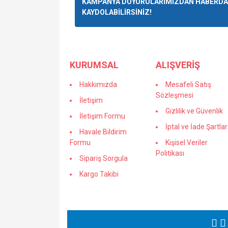
KAMPANYA DUYURULARIMIZDAN HABERDAR
Görüş ve önerileriniz için teşekkür ederiz.
KAYDOLABİLİRSİNİZ!
Ürün resmi kalitesiz, bozuk veya görüntülenemiyo
Ürün açıklamasında eksik bilgiler bulunuyor.
KURUMSAL
Ürün bilgilerinde hatalar bulunuyor.
ALIŞVERİŞ
Ürün fiyatı diğer sitelerden daha pahalı.
Hakkımızda
Mesafeli Satış
Bu ürüne benzer farklı alternatifler olmalı.
Sözleşmesi
İletişim
Gizlilik ve Güvenlik
İletişim Formu
İptal ve İade Şartlar
Havale Bildirim
Formu
Kişisel Veriler
Politikası
Sipariş Sorgula
Kargo Takibi