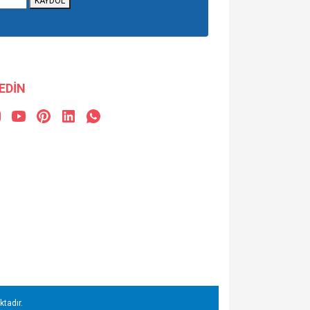
KAYDOL
 EDİN
ktadır.