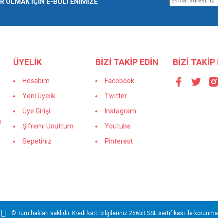
 OLMAK İÇİN E-BÜLTENİMİZE
Bu ürüne ilk yorumu siz yapın!
r.
Yorum Yaz
ÜYELİK
BİZİ TAKİP EDİN
BİZİ TAKİP
Hesabım
Facebook
Yeni Üyelik
Twitter
Üye Girişi
Instagram
ı
Şifremi Unuttum
Youtube
Sepetiniz
Pinterest
Gönder
© Tüm hakları saklıdır. Kredi kartı bilgileriniz 256bit SSL sertifikası ile korunma