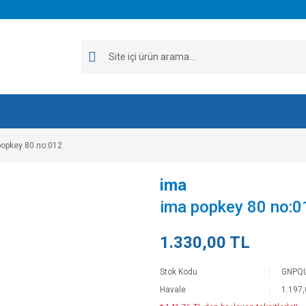
popkey 80 no:012
ima
ima popkey 80 no:0
1.330,00 TL
Stok Kodu
GNPQ
Havale
1.197,