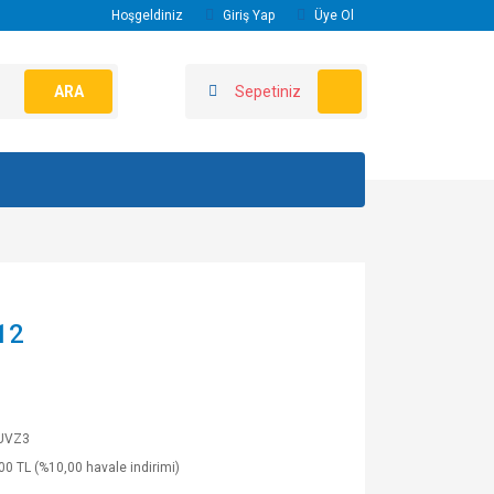
Hoşgeldiniz
Giriş Yap
Üye Ol
ARA
Sepetiniz
12
UVZ3
00 TL (%10,00 havale indirimi)