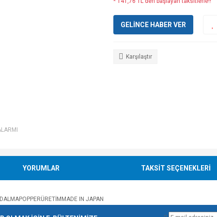
* 141,76 TL den başlayan taksitlerle!!
GELİNCE HABER VER
Karşılaştır
ALARMI
YORUMLAR
TAKSİT SEÇENEKLERİ
ALMAPOPPERÜRETİMMADE IN JAPAN
e diğer konularda yetersiz gördüğünüz noktaları öneri formunu kullanarak tarafımı