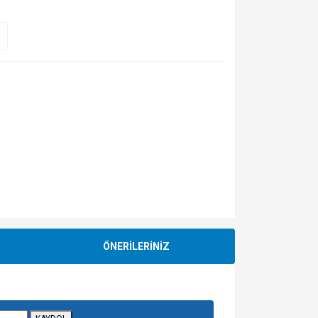
ÖNERİLERİNİZ
za iletebilirsiniz.