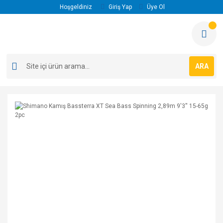
Hoşgeldiniz
Giriş Yap
Üye Ol
ARA