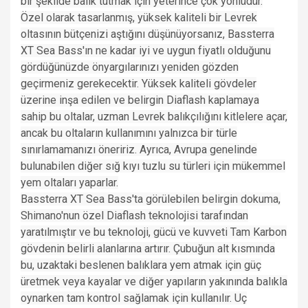
bir şekilde balık tutmak için yeterince çok yönlüdür.
Özel olarak tasarlanmış, yüksek kaliteli bir Levrek
oltasının bütçenizi aştığını düşünüyorsanız, Bassterra
XT Sea Bass'ın ne kadar iyi ve uygun fiyatlı olduğunu
gördüğünüzde önyargılarınızı yeniden gözden
geçirmeniz gerekecektir. Yüksek kaliteli gövdeler
üzerine inşa edilen ve belirgin Diaflash kaplamaya
sahip bu oltalar, uzman Levrek balıkçılığını kitlelere açar,
ancak bu oltaların kullanımını yalnızca bir türle
sınırlamamanızı öneririz. Ayrıca, Avrupa genelinde
bulunabilen diğer sığ kıyı tuzlu su türleri için mükemmel
yem oltaları yaparlar.
Bassterra XT Sea Bass'ta görülebilen belirgin dokuma,
Shimano'nun özel Diaflash teknolojisi tarafından
yaratılmıştır ve bu teknoloji, gücü ve kuvveti Tam Karbon
gövdenin belirli alanlarına artırır. Çubuğun alt kısmında
bu, uzaktaki beslenen balıklara yem atmak için güç
üretmek veya kayalar ve diğer yapıların yakınında balıkla
oynarken tam kontrol sağlamak için kullanılır. Uç