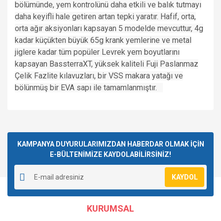
bölümünde, yem kontrolünü daha etkili ve balık tutmayı
daha keyifli hale getiren artan tepki yaratır. Hafif, orta,
orta ağır aksiyonları kapsayan 5 modelde mevcuttur, 4g
kadar küçükten büyük 65g krank yemlerine ve metal
jiglere kadar tüm popüler Levrek yem boyutlarını
kapsayan BassterraXT, yüksek kaliteli Fuji Paslanmaz
Çelik Fazlite kılavuzları, bir VSS makara yatağı ve
bölünmüş bir EVA sapı ile tamamlanmıştır.
Bu ürünün fiyat bilgisi, resim, ürün açıklamalarında ve diğer
konularda yetersiz gördüğünüz noktaları öneri formunu
Bu ürüne ilk yorumu siz yapın!
kullanarak tarafımıza iletebilirsiniz.
Görüş ve önerileriniz için teşekkür ederiz.
KAMPANYA DUYURULARIMIZDAN HABERDAR OLMAK İÇİN
E-BÜLTENİMİZE KAYDOLABİLİRSİNİZ!
Yorum Yaz
Ürün resmi kalitesiz, bozuk veya görüntülenemiyor.
KAYDOL
Ürün açıklamasında eksik bilgiler bulunuyor.
Ürün bilgilerinde hatalar bulunuyor.
KURUMSAL
Ürün fiyatı diğer sitelerden daha pahalı.