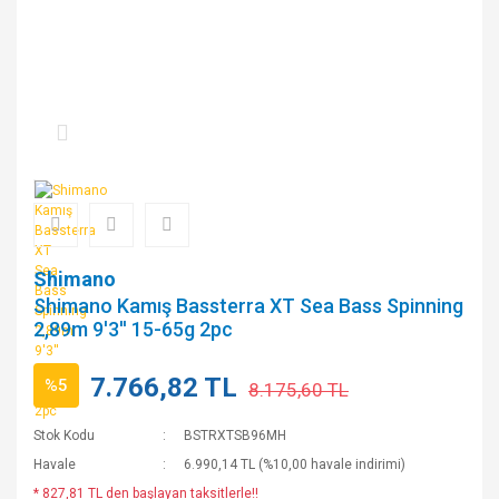
Shimano
Shimano Kamış Bassterra XT Sea Bass Spinning
2,89m 9'3'' 15-65g 2pc
7.766,82 TL
%5
8.175,60 TL
Stok Kodu
BSTRXTSB96MH
Havale
6.990,14 TL (%10,00 havale indirimi)
* 827,81 TL den başlayan taksitlerle!!