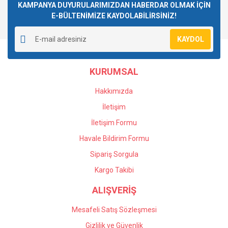
Görüş ve önerileriniz için teşekkür ederiz.
KAMPANYA DUYURULARIMIZDAN HABERDAR OLMAK İÇİN
E-BÜLTENİMİZE KAYDOLABİLİRSİNİZ!
Yorum Yaz
Ürün resmi kalitesiz, bozuk veya görüntülenemiyor.
KAYDOL
Ürün açıklamasında eksik bilgiler bulunuyor.
Ürün bilgilerinde hatalar bulunuyor.
KURUMSAL
Ürün fiyatı diğer sitelerden daha pahalı.
Bu ürüne benzer farklı alternatifler olmalı.
Hakkımızda
İletişim
İletişim Formu
Havale Bildirim Formu
Gönder
Sipariş Sorgula
Kargo Takibi
ALIŞVERİŞ
Mesafeli Satış Sözleşmesi
Gizlilik ve Güvenlik