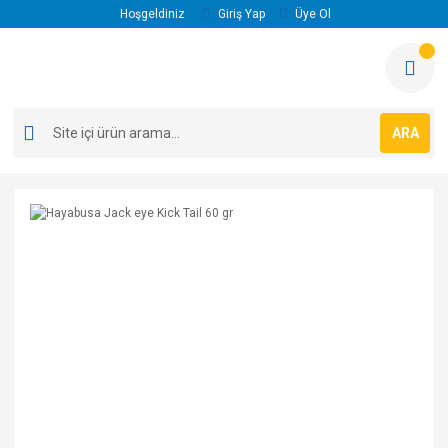
Hoşgeldiniz
Giriş Yap
Üye Ol
ARA