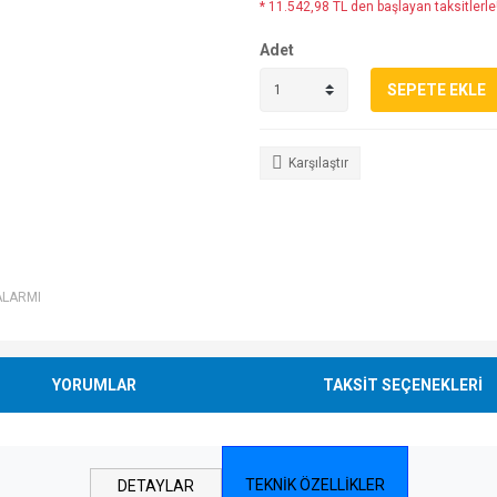
* 11.542,98 TL den başlayan taksitlerle!
Adet
SEPETE EKLE
Karşılaştır
ALARMI
YORUMLAR
TAKSİT SEÇENEKLERİ
Öznitelik
Öznitelik
Adı
değeri
TEKNİK ÖZELLİKLER
DETAYLAR