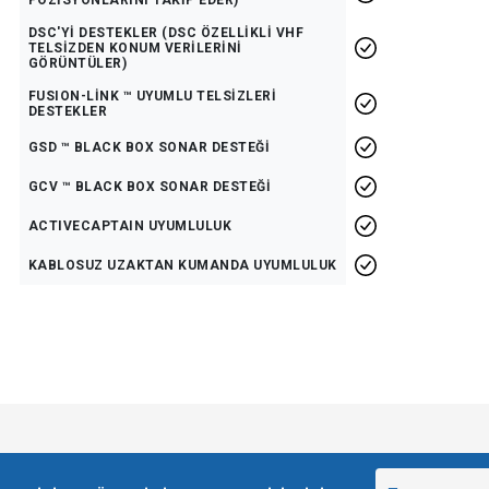
POZİSYONLARINI TAKİP EDER)
DSC'Yİ DESTEKLER (DSC ÖZELLİKLİ VHF
TELSİZDEN KONUM VERİLERİNİ
GÖRÜNTÜLER)
FUSION-LİNK ™ UYUMLU TELSİZLERİ
DESTEKLER
GSD ™ BLACK BOX SONAR DESTEĞİ
GCV ™ BLACK BOX SONAR DESTEĞİ
ACTIVECAPTAIN UYUMLULUK
KABLOSUZ UZAKTAN KUMANDA UYUMLULUK
e diğer konularda yetersiz gördüğünüz noktaları öneri formunu kullanarak tarafımı
Bu ürüne ilk yorumu siz yapın!