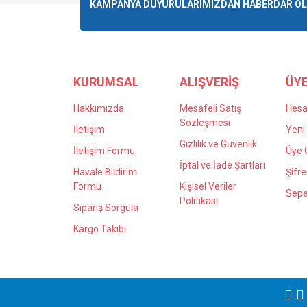
Ürün resmi kalitesiz, bozuk veya görüntülenemiyo
KAMPANYA DUYURULARIMIZDAN HABERDAR OLMA
Ürün açıklamasında eksik bilgiler bulunuyor.
Ürün bilgilerinde hatalar bulunuyor.
Ürün fiyatı diğer sitelerden daha pahalı.
Bu ürüne benzer farklı alternatifler olmalı.
KURUMSAL
ALIŞVERİŞ
ÜYE
Hakkımızda
Mesafeli Satış
Hes
Sözleşmesi
İletişim
Yeni 
Gizlilik ve Güvenlik
İletişim Formu
Üye G
İptal ve İade Şartları
Havale Bildirim
Şifr
Formu
Kişisel Veriler
Sepe
Politikası
Sipariş Sorgula
Kargo Takibi