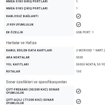
NMEA 0183 GİRİŞ PORTLARI
1
NMEA 0183 ÇIKIŞ PORTLARI
1
KABLOSUZ BAĞLANTI
J1939 UYUMLULUK
EK ÖZELLİK
USB PORT: 1
Haritalar ve Hafıza
KABUL EDİLEN DATA KARTLARI
2 MİCROSD ™ KART 
ARA NOKTALAR
5000
YOL KAYITLARI
50000 NOKTA, 50 YO
ROTALAR
100
Sonar özellikleri ve spesifikasyonları
ÇİFT-FREKANS (50/200 KHZ) SONAR
UYUMLULUK
ÇİFT-AÇILI (77/200 KHZ) SONAR
UYUMLULUK