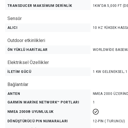
TRANSDUCER MAKSİMUM DERİNLİK
1KW'DA 5,000 FT (D
Sensör
ALICI
10 HZ YÜKSEK HASS
Outdoor etkinlikleri
ÖN YÜKLÜ HARİTALAR
WORLDWİDE BASEMA
Elektriksel Özellikler
İLETİM GÜCÜ
1 KW GELENEKSEL; 1
Bağlantılar
ANTEN
NMEA 2000 ÜZERİND
GARMİN MARİNE NETWORK™ PORTLARI
1
NMEA 2000® UYUMLULUK
DÖNÜŞTÜRÜCÜ PIN NUMARALARI
12-PİN ( TURUNCU)