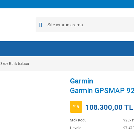
xsv Balık bulucu
Garmin
Garmin GPSMAP 923
108.300,00 TL
%5
Stok Kodu
923xs
Havale
97.470