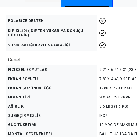
POLARİZE DESTEK
DİP KİLİDİ ( DİPTEN YUKARIYA DÖNÜŞÜ
GÖSTERİR)
SU SICAKLIĞI KAYIT VE GRAFİĞİ
Genel
FİZİKSEL BOYUTLAR
9.2" X 6.4" X 3" (23.
EKRAN BOYUTU
7.8" X 4.4"; 9.0" D
EKRAN ÇÖZÜNÜRLÜĞÜ
1280 X 720 PİKSEL
EKRAN TİPİ
WXGA IPS EKRAN
AĞIRLIK
3.6 LBS (1.6 KG)
SU GEÇİRMEZLİK
IPX7
GÜÇ TÜKETİMİ
10 VDC'DE MAKSİMUM 
MONTAJ SEÇENEKLERİ
BAİL, FLUSH YA DA F