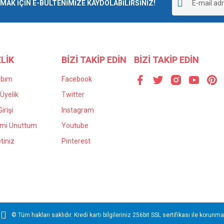
r.
K İÇİN E-BÜLTENİMİZE KAYDOLABİLİRSİNİZ!
Yorum Yaz
LİK
BİZİ TAKİP EDİN
BİZİ TAKİP EDİN
abım
Facebook
Üyelik
Twitter
irişi
Instagram
Gönder
emi Unuttum
Youtube
tiniz
Pinterest
© Tüm hakları saklıdır. Kredi kartı bilgileriniz 256bit SSL sertifikası ile korunma