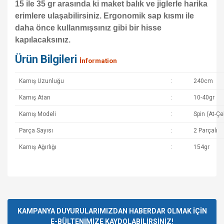
15 ile 35 gr arasında ki maket balık ve jiglerle harika
erimlere ulaşabilirsiniz. Ergonomik sap kısmı ile
daha önce kullanmışsınız gibi bir hisse
kapılacaksınız.
Ürün Bilgileri
İnformation
Kamış Uzunluğu
:
240cm
Kamış Atarı
:
10-40gr
Kamış Modeli
:
Spin (At-Çe
Parça Sayısı
:
2 Parçalı
Kamış Ağırlığı
:
154gr
Bu ürünün fiyat bilgisi, resim, ürün açıklamalarında ve diğer
konularda yetersiz gördüğünüz noktaları öneri formunu
Bu ürüne ilk yorumu siz yapın!
kullanarak tarafımıza iletebilirsiniz.
Görüş ve önerileriniz için teşekkür ederiz.
KAMPANYA DUYURULARIMIZDAN HABERDAR OLMAK İÇİN
E-BÜLTENİMİZE KAYDOLABİLİRSİNİZ!