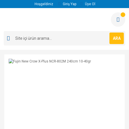
Hoşgeldiniz
Giriş Yap
Üye Ol
ARA