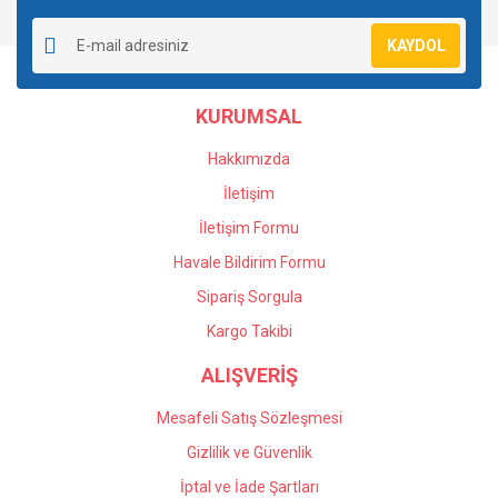
Yorum Yaz
Ürün resmi kalitesiz, bozuk veya görüntülenemiyor.
KAYDOL
Ürün açıklamasında eksik bilgiler bulunuyor.
Ürün bilgilerinde hatalar bulunuyor.
KURUMSAL
Ürün fiyatı diğer sitelerden daha pahalı.
Bu ürüne benzer farklı alternatifler olmalı.
Hakkımızda
İletişim
İletişim Formu
Havale Bildirim Formu
Gönder
Sipariş Sorgula
Kargo Takibi
ALIŞVERİŞ
Mesafeli Satış Sözleşmesi
Gizlilik ve Güvenlik
İptal ve İade Şartları